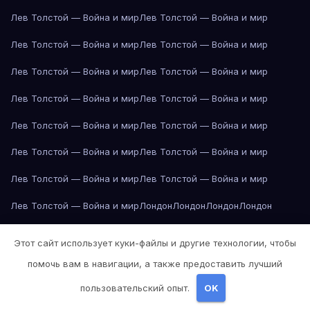
Лев Толстой — Война и мир
Лев Толстой — Война и мир
Лев Толстой — Война и мир
Лев Толстой — Война и мир
Лев Толстой — Война и мир
Лев Толстой — Война и мир
Лев Толстой — Война и мир
Лев Толстой — Война и мир
Лев Толстой — Война и мир
Лев Толстой — Война и мир
Лев Толстой — Война и мир
Лев Толстой — Война и мир
Лев Толстой — Война и мир
Лев Толстой — Война и мир
Лев Толстой — Война и мир
Лондон
Лондон
Лондон
Лондон
Лондон
Лондон
Лондон
Лондон
Лондон
Лондон
Лондон
Лондон
Этот сайт использует куки-файлы и другие технологии, чтобы
Лондон
Лондон
Лос-Анджелес
Лос-Анджелес
Лос-Анджелес
помочь вам в навигации, а также предоставить лучший
Лос-Анджелес
Лос-Анджелес
Лос-Анджелес
Лос-Анджелес
пользовательский опыт.
OK