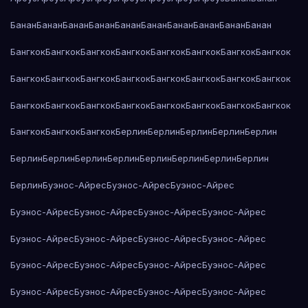
Банан
Банан
Банан
Банан
Банан
Банан
Банан
Банан
Банан
Банан
Бангкок
Бангкок
Бангкок
Бангкок
Бангкок
Бангкок
Бангкок
Бангкок
Бангкок
Бангкок
Бангкок
Бангкок
Бангкок
Бангкок
Бангкок
Бангкок
Бангкок
Бангкок
Бангкок
Бангкок
Бангкок
Бангкок
Бангкок
Бангкок
Бангкок
Бангкок
Бангкок
Берлин
Берлин
Берлин
Берлин
Берлин
Берлин
Берлин
Берлин
Берлин
Берлин
Берлин
Берлин
Берлин
Берлин
Буэнос-Айрес
Буэнос-Айрес
Буэнос-Айрес
Буэнос-Айрес
Буэнос-Айрес
Буэнос-Айрес
Буэнос-Айрес
Буэнос-Айрес
Буэнос-Айрес
Буэнос-Айрес
Буэнос-Айрес
Буэнос-Айрес
Буэнос-Айрес
Буэнос-Айрес
Буэнос-Айрес
Буэнос-Айрес
Буэнос-Айрес
Буэнос-Айрес
Буэнос-Айрес