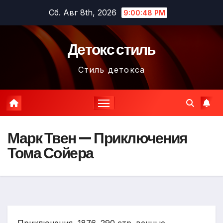
Перейти
Сб. Авг 8th, 2026
9:00:49 PM
к
содержимому
Детокс стиль
Стиль детокса
Марк Твен — Приключения
Тома Сойера