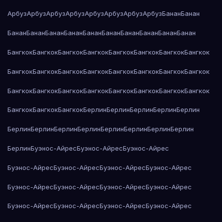
Арбуз
Арбуз
Арбуз
Арбуз
Арбуз
Арбуз
Арбуз
Арбуз
Банан
Банан
Банан
Банан
Банан
Банан
Банан
Банан
Банан
Банан
Банан
Банан
Бангкок
Бангкок
Бангкок
Бангкок
Бангкок
Бангкок
Бангкок
Бангкок
Бангкок
Бангкок
Бангкок
Бангкок
Бангкок
Бангкок
Бангкок
Бангкок
Бангкок
Бангкок
Бангкок
Бангкок
Бангкок
Бангкок
Бангкок
Бангкок
Бангкок
Бангкок
Бангкок
Берлин
Берлин
Берлин
Берлин
Берлин
Берлин
Берлин
Берлин
Берлин
Берлин
Берлин
Берлин
Берлин
Берлин
Буэнос-Айрес
Буэнос-Айрес
Буэнос-Айрес
Буэнос-Айрес
Буэнос-Айрес
Буэнос-Айрес
Буэнос-Айрес
Буэнос-Айрес
Буэнос-Айрес
Буэнос-Айрес
Буэнос-Айрес
Буэнос-Айрес
Буэнос-Айрес
Буэнос-Айрес
Буэнос-Айрес