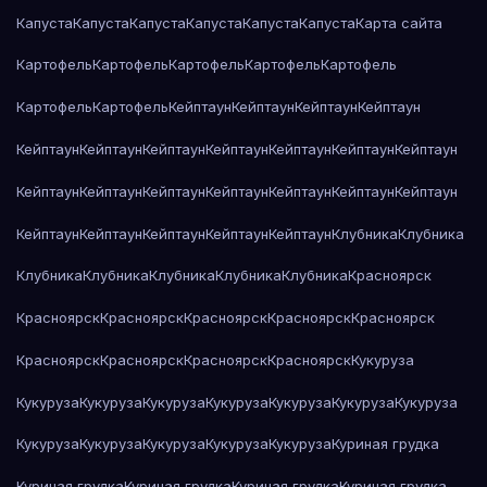
Капуста
Капуста
Капуста
Капуста
Капуста
Капуста
Карта сайта
Картофель
Картофель
Картофель
Картофель
Картофель
Картофель
Картофель
Кейптаун
Кейптаун
Кейптаун
Кейптаун
Кейптаун
Кейптаун
Кейптаун
Кейптаун
Кейптаун
Кейптаун
Кейптаун
Кейптаун
Кейптаун
Кейптаун
Кейптаун
Кейптаун
Кейптаун
Кейптаун
Кейптаун
Кейптаун
Кейптаун
Кейптаун
Кейптаун
Клубника
Клубника
Клубника
Клубника
Клубника
Клубника
Клубника
Красноярск
Красноярск
Красноярск
Красноярск
Красноярск
Красноярск
Красноярск
Красноярск
Красноярск
Красноярск
Кукуруза
Кукуруза
Кукуруза
Кукуруза
Кукуруза
Кукуруза
Кукуруза
Кукуруза
Кукуруза
Кукуруза
Кукуруза
Кукуруза
Кукуруза
Куриная грудка
Куриная грудка
Куриная грудка
Куриная грудка
Куриная грудка