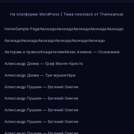
На платформе WordPress
|
Тема newstack от
Themeansar
.
Home
Sample Page
Авокадо
Авокадо
Авокадо
Авокадо
Авокадо
Авокадо
Авокадо
Авокадо
Авокадо
Авокадо
Авокадо
Авторам и правообладателям
Айзек Азимов — Основание
Александр Дюма — Граф Монте-Кристо
Александр Дюма — Три мушкетёра
Александр Пушкин — Евгений Онегин
Александр Пушкин — Евгений Онегин
Александр Пушкин — Евгений Онегин
Александр Пушкин — Евгений Онегин
Александр Пушкин — Евгений Онегин