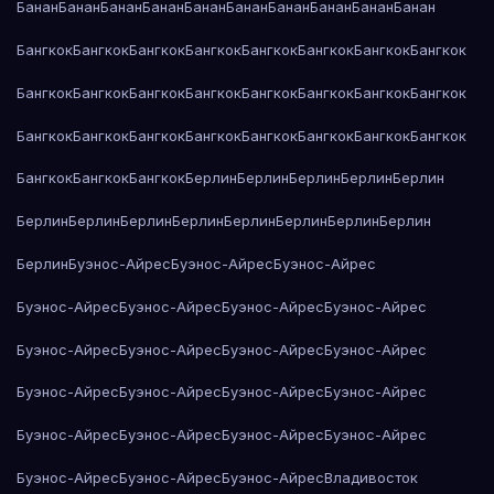
Банан
Банан
Банан
Банан
Банан
Банан
Банан
Банан
Банан
Банан
Бангкок
Бангкок
Бангкок
Бангкок
Бангкок
Бангкок
Бангкок
Бангкок
Бангкок
Бангкок
Бангкок
Бангкок
Бангкок
Бангкок
Бангкок
Бангкок
Бангкок
Бангкок
Бангкок
Бангкок
Бангкок
Бангкок
Бангкок
Бангкок
Бангкок
Бангкок
Бангкок
Берлин
Берлин
Берлин
Берлин
Берлин
Берлин
Берлин
Берлин
Берлин
Берлин
Берлин
Берлин
Берлин
Берлин
Буэнос-Айрес
Буэнос-Айрес
Буэнос-Айрес
Буэнос-Айрес
Буэнос-Айрес
Буэнос-Айрес
Буэнос-Айрес
Буэнос-Айрес
Буэнос-Айрес
Буэнос-Айрес
Буэнос-Айрес
Буэнос-Айрес
Буэнос-Айрес
Буэнос-Айрес
Буэнос-Айрес
Буэнос-Айрес
Буэнос-Айрес
Буэнос-Айрес
Буэнос-Айрес
Буэнос-Айрес
Буэнос-Айрес
Буэнос-Айрес
Владивосток