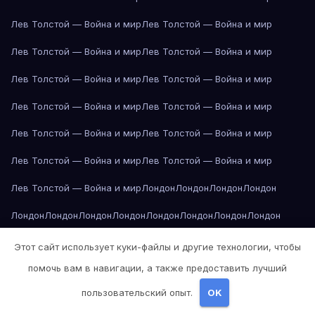
Лев Толстой — Война и мир
Лев Толстой — Война и мир
Лев Толстой — Война и мир
Лев Толстой — Война и мир
Лев Толстой — Война и мир
Лев Толстой — Война и мир
Лев Толстой — Война и мир
Лев Толстой — Война и мир
Лев Толстой — Война и мир
Лев Толстой — Война и мир
Лев Толстой — Война и мир
Лев Толстой — Война и мир
Лев Толстой — Война и мир
Лондон
Лондон
Лондон
Лондон
Лондон
Лондон
Лондон
Лондон
Лондон
Лондон
Лондон
Лондон
Лондон
Лондон
Лос-Анджелес
Лос-Анджелес
Лос-Анджелес
Этот сайт использует куки-файлы и другие технологии, чтобы
помочь вам в навигации, а также предоставить лучший
Лос-Анджелес
Лос-Анджелес
Лос-Анджелес
Лос-Анджелес
пользовательский опыт.
OK
Лос-Анджелес
Лос-Анджелес
Лос-Анджелес
Лос-Анджелес