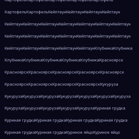
Картофель
Картофель
Кейптаун
Кейптаун
Кейптаун
Кейптаун
Кейптаун
Кейптаун
Кейптаун
Кейптаун
Кейптаун
Кейптаун
Кейптаун
Кейптаун
Кейптаун
Кейптаун
Кейптаун
Кейптаун
Кейптаун
Кейптаун
Кейптаун
Кейптаун
Кейптаун
Кейптаун
Кейптаун
Клубника
Клубника
Клубника
Клубника
Клубника
Клубника
Клубника
Красноярск
Красноярск
Красноярск
Красноярск
Красноярск
Красноярск
Красноярск
Красноярск
Красноярск
Красноярск
Кукуруза
Кукуруза
Кукуруза
Кукуруза
Кукуруза
Кукуруза
Кукуруза
Кукуруза
Кукуруза
Кукуруза
Кукуруза
Кукуруза
Кукуруза
Куриная грудка
Куриная грудка
Куриная грудка
Куриная грудка
Куриная грудка
Куриная грудка
Куриная грудка
Куриное яйцо
Куриное яйцо