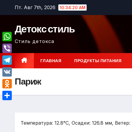
Перейти
Пт. Авг 7th, 2026
10:34:21 AM
к
содержимому
Детокс стиль
Стиль детокса
W
h
V
ГЛАВНАЯ
ПРОДУКТЫ ПИТАНИЯ
a
i
T
t
b
Париж
e
V
s
e
l
K
A
O
r
e
p
d
О
g
p
n
т
r
o
Температура: 12.8°C, Осадки: 126.8 мм, Ветер:
п
a
k