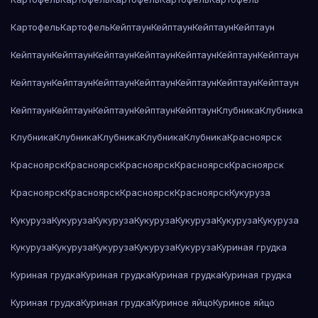
Картофель
Картофель
Кейптаун
Кейптаун
Кейптаун
Кейптаун
Кейптаун
Кейптаун
Кейптаун
Кейптаун
Кейптаун
Кейптаун
Кейптаун
Кейптаун
Кейптаун
Кейптаун
Кейптаун
Кейптаун
Кейптаун
Кейптаун
Кейптаун
Кейптаун
Кейптаун
Кейптаун
Кейптаун
Клубника
Клубника
Клубника
Клубника
Клубника
Клубника
Клубника
Красноярск
Красноярск
Красноярск
Красноярск
Красноярск
Красноярск
Красноярск
Красноярск
Красноярск
Красноярск
Кукуруза
Кукуруза
Кукуруза
Кукуруза
Кукуруза
Кукуруза
Кукуруза
Кукуруза
Кукуруза
Кукуруза
Кукуруза
Кукуруза
Кукуруза
Куриная грудка
Куриная грудка
Куриная грудка
Куриная грудка
Куриная грудка
Куриная грудка
Куриная грудка
Куриное яйцо
Куриное яйцо