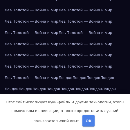
Лев Толстой — Война и мир
Лев Толстой — Война и мир
Лев Толстой — Война и мир
Лев Толстой — Война и мир
Лев Толстой — Война и мир
Лев Толстой — Война и мир
Лев Толстой — Война и мир
Лев Толстой — Война и мир
Лев Толстой — Война и мир
Лев Толстой — Война и мир
Лев Толстой — Война и мир
Лев Толстой — Война и мир
Лев Толстой — Война и мир
Лондон
Лондон
Лондон
Лондон
Лондон
Лондон
Лондон
Лондон
Лондон
Лондон
Лондон
Лондон
Лондон
Лондон
Лос-Анджелес
Лос-Анджелес
Лос-Анджелес
Этот сайт использует куки-файлы и другие технологии, чтобы
помочь вам в навигации, а также предоставить лучший
Лос-Анджелес
Лос-Анджелес
Лос-Анджелес
Лос-Анджелес
пользовательский опыт.
OK
Лос-Анджелес
Лос-Анджелес
Лос-Анджелес
Лос-Анджелес