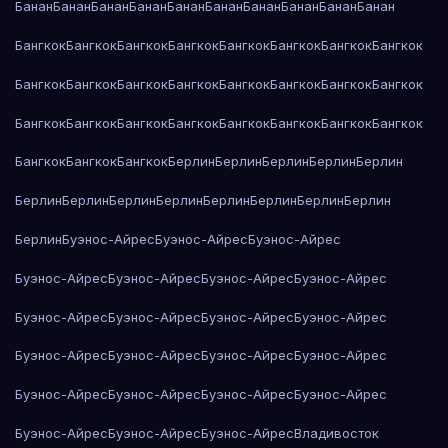
Банан
Банан
Банан
Банан
Банан
Банан
Банан
Банан
Банан
Банан
Бангкок
Бангкок
Бангкок
Бангкок
Бангкок
Бангкок
Бангкок
Бангкок
Бангкок
Бангкок
Бангкок
Бангкок
Бангкок
Бангкок
Бангкок
Бангкок
Бангкок
Бангкок
Бангкок
Бангкок
Бангкок
Бангкок
Бангкок
Бангкок
Бангкок
Бангкок
Бангкок
Берлин
Берлин
Берлин
Берлин
Берлин
Берлин
Берлин
Берлин
Берлин
Берлин
Берлин
Берлин
Берлин
Берлин
Буэнос-Айрес
Буэнос-Айрес
Буэнос-Айрес
Буэнос-Айрес
Буэнос-Айрес
Буэнос-Айрес
Буэнос-Айрес
Буэнос-Айрес
Буэнос-Айрес
Буэнос-Айрес
Буэнос-Айрес
Буэнос-Айрес
Буэнос-Айрес
Буэнос-Айрес
Буэнос-Айрес
Буэнос-Айрес
Буэнос-Айрес
Буэнос-Айрес
Буэнос-Айрес
Буэнос-Айрес
Буэнос-Айрес
Буэнос-Айрес
Владивосток