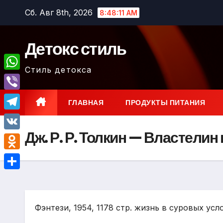
Перейти
Сб. Авг 8th, 2026
8:48:12 AM
к
содержимому
Детокс стиль
Стиль детокса
W
h
V
ГЛАВНАЯ
ПРОДУКТЫ ПИТАНИЯ
a
i
T
t
b
Дж. Р. Р. Толкин — Властелин
e
V
s
e
l
K
A
O
r
e
p
d
О
g
p
n
т
r
o
Фэнтези, 1954, 1178 стр. жизнь в суровых усл
п
a
k