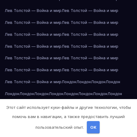
Лев Толстой — Война и мир
Лев Толстой — Война и мир
Лев Толстой — Война и мир
Лев Толстой — Война и мир
Лев Толстой — Война и мир
Лев Толстой — Война и мир
Лев Толстой — Война и мир
Лев Толстой — Война и мир
Лев Толстой — Война и мир
Лев Толстой — Война и мир
Лев Толстой — Война и мир
Лев Толстой — Война и мир
Лев Толстой — Война и мир
Лондон
Лондон
Лондон
Лондон
Лондон
Лондон
Лондон
Лондон
Лондон
Лондон
Лондон
Лондон
Лондон
Лондон
Лос-Анджелес
Лос-Анджелес
Лос-Анджелес
Этот сайт использует куки-файлы и другие технологии, чтобы
помочь вам в навигации, а также предоставить лучший
Лос-Анджелес
Лос-Анджелес
Лос-Анджелес
Лос-Анджелес
пользовательский опыт.
OK
Лос-Анджелес
Лос-Анджелес
Лос-Анджелес
Лос-Анджелес