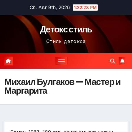
Перейти
Сб. Авг 8th, 2026
1:32:29 PM
к
содержимому
Детокс стиль
Стиль детокса
Михаил Булгаков — Мастер и
Маргарита