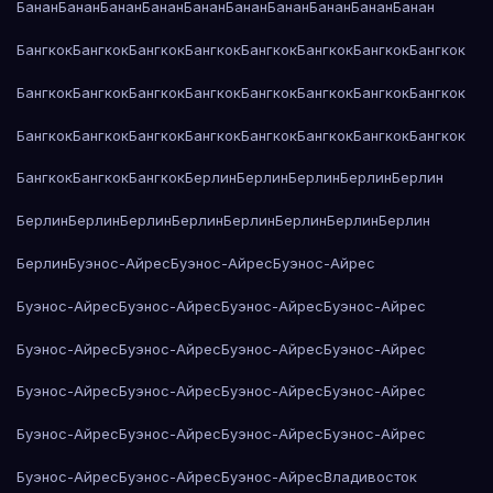
Банан
Банан
Банан
Банан
Банан
Банан
Банан
Банан
Банан
Банан
Бангкок
Бангкок
Бангкок
Бангкок
Бангкок
Бангкок
Бангкок
Бангкок
Бангкок
Бангкок
Бангкок
Бангкок
Бангкок
Бангкок
Бангкок
Бангкок
Бангкок
Бангкок
Бангкок
Бангкок
Бангкок
Бангкок
Бангкок
Бангкок
Бангкок
Бангкок
Бангкок
Берлин
Берлин
Берлин
Берлин
Берлин
Берлин
Берлин
Берлин
Берлин
Берлин
Берлин
Берлин
Берлин
Берлин
Буэнос-Айрес
Буэнос-Айрес
Буэнос-Айрес
Буэнос-Айрес
Буэнос-Айрес
Буэнос-Айрес
Буэнос-Айрес
Буэнос-Айрес
Буэнос-Айрес
Буэнос-Айрес
Буэнос-Айрес
Буэнос-Айрес
Буэнос-Айрес
Буэнос-Айрес
Буэнос-Айрес
Буэнос-Айрес
Буэнос-Айрес
Буэнос-Айрес
Буэнос-Айрес
Буэнос-Айрес
Буэнос-Айрес
Буэнос-Айрес
Владивосток