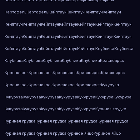
Картофель
Картофель
Кейптаун
Кейптаун
Кейптаун
Кейптаун
Кейптаун
Кейптаун
Кейптаун
Кейптаун
Кейптаун
Кейптаун
Кейптаун
Кейптаун
Кейптаун
Кейптаун
Кейптаун
Кейптаун
Кейптаун
Кейптаун
Кейптаун
Кейптаун
Кейптаун
Кейптаун
Кейптаун
Клубника
Клубника
Клубника
Клубника
Клубника
Клубника
Клубника
Красноярск
Красноярск
Красноярск
Красноярск
Красноярск
Красноярск
Красноярск
Красноярск
Красноярск
Красноярск
Кукуруза
Кукуруза
Кукуруза
Кукуруза
Кукуруза
Кукуруза
Кукуруза
Кукуруза
Кукуруза
Кукуруза
Кукуруза
Кукуруза
Кукуруза
Куриная грудка
Куриная грудка
Куриная грудка
Куриная грудка
Куриная грудка
Куриная грудка
Куриная грудка
Куриное яйцо
Куриное яйцо