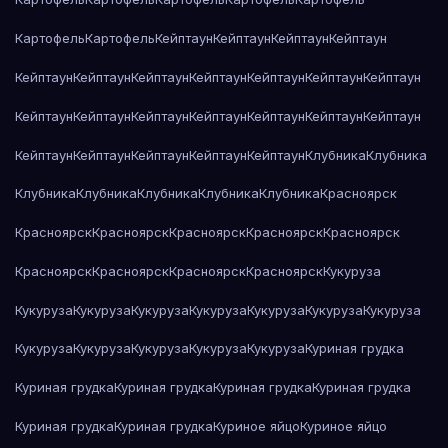
Картофель
Картофель
Кейптаун
Кейптаун
Кейптаун
Кейптаун
Кейптаун
Кейптаун
Кейптаун
Кейптаун
Кейптаун
Кейптаун
Кейптаун
Кейптаун
Кейптаун
Кейптаун
Кейптаун
Кейптаун
Кейптаун
Кейптаун
Кейптаун
Кейптаун
Кейптаун
Кейптаун
Кейптаун
Клубника
Клубника
Клубника
Клубника
Клубника
Клубника
Клубника
Красноярск
Красноярск
Красноярск
Красноярск
Красноярск
Красноярск
Красноярск
Красноярск
Красноярск
Красноярск
Кукуруза
Кукуруза
Кукуруза
Кукуруза
Кукуруза
Кукуруза
Кукуруза
Кукуруза
Кукуруза
Кукуруза
Кукуруза
Кукуруза
Кукуруза
Куриная грудка
Куриная грудка
Куриная грудка
Куриная грудка
Куриная грудка
Куриная грудка
Куриная грудка
Куриное яйцо
Куриное яйцо