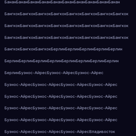
Банан
Банан
Банан
Банан
Банан
Банан
Банан
Банан
Банан
Банан
Бангкок
Бангкок
Бангкок
Бангкок
Бангкок
Бангкок
Бангкок
Бангкок
Бангкок
Бангкок
Бангкок
Бангкок
Бангкок
Бангкок
Бангкок
Бангкок
Бангкок
Бангкок
Бангкок
Бангкок
Бангкок
Бангкок
Бангкок
Бангкок
Бангкок
Бангкок
Бангкок
Берлин
Берлин
Берлин
Берлин
Берлин
Берлин
Берлин
Берлин
Берлин
Берлин
Берлин
Берлин
Берлин
Берлин
Буэнос-Айрес
Буэнос-Айрес
Буэнос-Айрес
Буэнос-Айрес
Буэнос-Айрес
Буэнос-Айрес
Буэнос-Айрес
Буэнос-Айрес
Буэнос-Айрес
Буэнос-Айрес
Буэнос-Айрес
Буэнос-Айрес
Буэнос-Айрес
Буэнос-Айрес
Буэнос-Айрес
Буэнос-Айрес
Буэнос-Айрес
Буэнос-Айрес
Буэнос-Айрес
Буэнос-Айрес
Буэнос-Айрес
Буэнос-Айрес
Владивосток