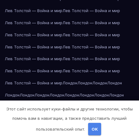
Лев Толстой — Война и мир
Лев Толстой — Война и мир
Лев Толстой — Война и мир
Лев Толстой — Война и мир
Лев Толстой — Война и мир
Лев Толстой — Война и мир
Лев Толстой — Война и мир
Лев Толстой — Война и мир
Лев Толстой — Война и мир
Лев Толстой — Война и мир
Лев Толстой — Война и мир
Лев Толстой — Война и мир
Лев Толстой — Война и мир
Лондон
Лондон
Лондон
Лондон
Лондон
Лондон
Лондон
Лондон
Лондон
Лондон
Лондон
Лондон
Лондон
Лондон
Лос-Анджелес
Лос-Анджелес
Лос-Анджелес
Этот сайт использует куки-файлы и другие технологии, чтобы
помочь вам в навигации, а также предоставить лучший
Лос-Анджелес
Лос-Анджелес
Лос-Анджелес
Лос-Анджелес
пользовательский опыт.
OK
Лос-Анджелес
Лос-Анджелес
Лос-Анджелес
Лос-Анджелес