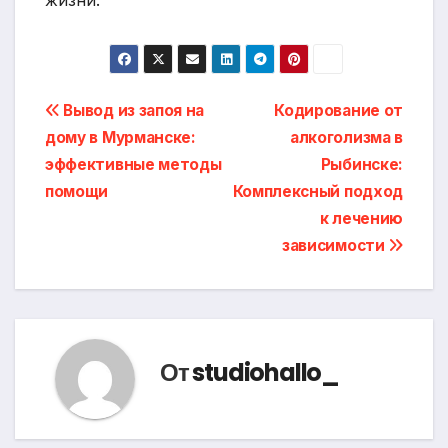
жизни.
Навигация
Вывод из запоя на
Кодирование от
дому в Мурманске:
алкоголизма в
по
эффективные методы
Рыбинске:
записям
помощи
Комплексный подход
к лечению
зависимости
От
studiohallo_