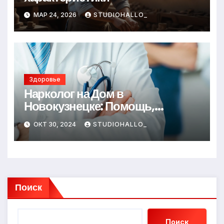
МАР 24, 2026
STUDIOHALLO_
Здоровье
Нарколог на Дом в
Новокузнецке: Помощь,
Которая Всегда Рядом
ОКТ 30, 2024
STUDIOHALLO_
Поиск
Поиск