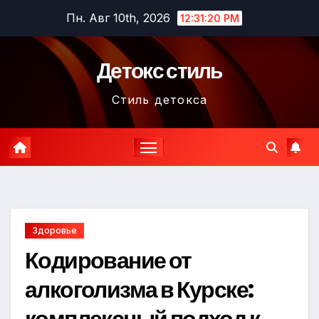
Перейти
Пн. Авг 10th, 2026
12:31:21 PM
к
содержимому
Детокс стиль
Стиль детокса
Здоровье
Кодирование от
алкоголизма в Курске:
комплексный подход к