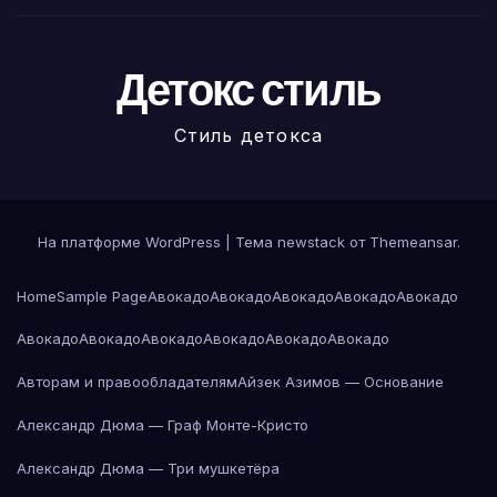
Детокс стиль
Стиль детокса
На платформе WordPress
|
Тема newstack от
Themeansar
.
Home
Sample Page
Авокадо
Авокадо
Авокадо
Авокадо
Авокадо
Авокадо
Авокадо
Авокадо
Авокадо
Авокадо
Авокадо
Авторам и правообладателям
Айзек Азимов — Основание
Александр Дюма — Граф Монте-Кристо
Александр Дюма — Три мушкетёра