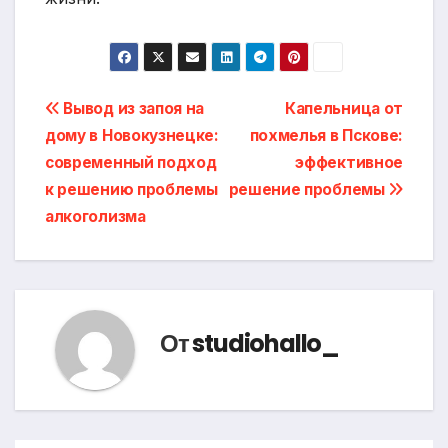
Навигация
Вывод из запоя на
Капельница от
дому в Новокузнецке:
похмелья в Пскове:
по
современный подход
эффективное
записям
к решению проблемы
решение проблемы
алкоголизма
От
studiohallo_