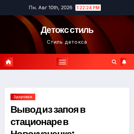
Перейти
Пн. Авг 10th, 2026
1:22:25 PM
к
содержимому
Детокс стиль
Стиль детокса
Здоровье
Вывод из запоя в
стационаре в
Новокузнецке: