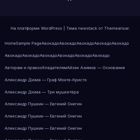
На платформе WordPress
|
Тема newstack от
Themeansar
.
Home
Sample Page
Авокадо
Авокадо
Авокадо
Авокадо
Авокадо
Авокадо
Авокадо
Авокадо
Авокадо
Авокадо
Авокадо
Авторам и правообладателям
Айзек Азимов — Основание
Александр Дюма — Граф Монте-Кристо
Александр Дюма — Три мушкетёра
Александр Пушкин — Евгений Онегин
Александр Пушкин — Евгений Онегин
Александр Пушкин — Евгений Онегин