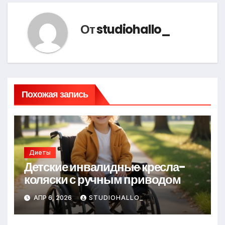
От
studiohallo_
Похожая запись
Диеты
Детские инвалидные кресла-
коляски с ручным приводом
АПР 6, 2026
STUDIOHALLO_