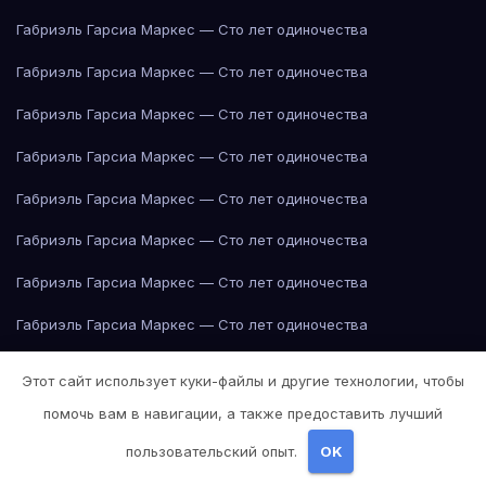
Габриэль Гарсиа Маркес — Сто лет одиночества
Габриэль Гарсиа Маркес — Сто лет одиночества
Габриэль Гарсиа Маркес — Сто лет одиночества
Габриэль Гарсиа Маркес — Сто лет одиночества
Габриэль Гарсиа Маркес — Сто лет одиночества
Габриэль Гарсиа Маркес — Сто лет одиночества
Габриэль Гарсиа Маркес — Сто лет одиночества
Габриэль Гарсиа Маркес — Сто лет одиночества
Габриэль Гарсиа Маркес — Сто лет одиночества
Этот сайт использует куки-файлы и другие технологии, чтобы
Габриэль Гарсиа Маркес — Сто лет одиночества
помочь вам в навигации, а также предоставить лучший
Габриэль Гарсиа Маркес — Сто лет одиночества
пользовательский опыт.
OK