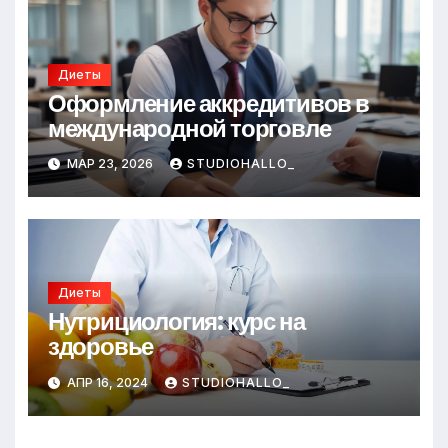
Диеты
Оформление аккредитивов в
международной торговле
МАР 23, 2026
STUDIOHALLO_
Диеты
Нутрициология: курс на
здоровье
АПР 16, 2024
STUDIOHALLO_