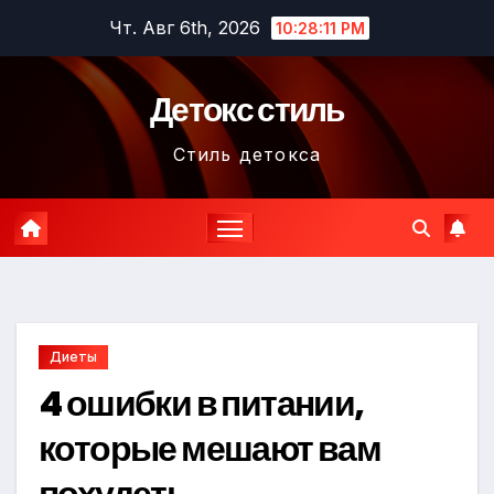
Перейти
Чт. Авг 6th, 2026
10:28:12 PM
к
содержимому
Детокс стиль
Стиль детокса
Диеты
4 ошибки в питании,
которые мешают вам
похудеть