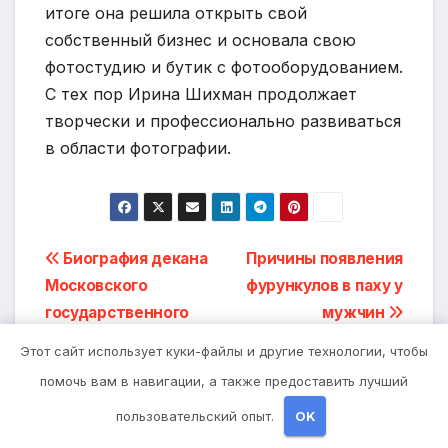
итоге она решила открыть свой
собственный бизнес и основала свою
фотостудию и бутик с фотооборудованием.
С тех пор Ирина Шихман продолжает
творчески и профессионально развиваться
в области фотографии.
Навигация
Биография декана
Причины появления
Московского
фурункулов в паху у
по
государственного
мужчин
записям
университета Андрея
Этот сайт использует куки-файлы и другие технологии, чтобы
Сидорова — от
помочь вам в навигации, а также предоставить лучший
студента до
пользовательский опыт.
OK
руководителя