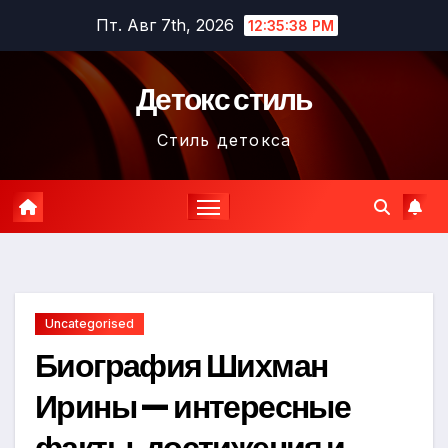
Перейти
Пт. Авг 7th, 2026
12:35:39 PM
к
содержимому
Детокс стиль
Стиль детокса
Uncategorised
Биография Шихман
Ирины — интересные
факты, достижения и