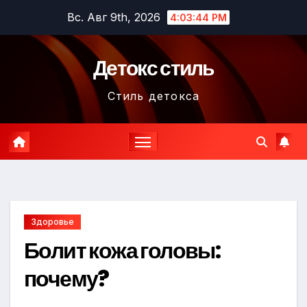
Перейти
Вс. Авг 9th, 2026
4:03:46 PM
к
содержимому
Детокс стиль
Стиль детокса
Здоровье
Болит кожа головы:
почему?