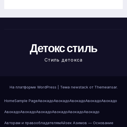
Детокс стиль
Стиль детокса
На платформе WordPress
|
Тема newstack от
Themeansar
.
Home
Sample Page
Авокадо
Авокадо
Авокадо
Авокадо
Авокадо
Авокадо
Авокадо
Авокадо
Авокадо
Авокадо
Авокадо
Авторам и правообладателям
Айзек Азимов — Основание