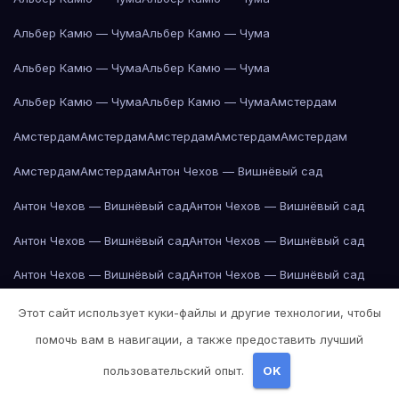
Альбер Камю — Чума
Альбер Камю — Чума
Альбер Камю — Чума
Альбер Камю — Чума
Альбер Камю — Чума
Альбер Камю — Чума
Амстердам
Амстердам
Амстердам
Амстердам
Амстердам
Амстердам
Амстердам
Амстердам
Антон Чехов — Вишнёвый сад
Антон Чехов — Вишнёвый сад
Антон Чехов — Вишнёвый сад
Антон Чехов — Вишнёвый сад
Антон Чехов — Вишнёвый сад
Антон Чехов — Вишнёвый сад
Антон Чехов — Вишнёвый сад
Антон Чехов — Вишнёвый сад
Антон Чехов — Вишнёвый сад
Этот сайт использует куки-файлы и другие технологии, чтобы
помочь вам в навигации, а также предоставить лучший
Антон Чехов — Вишнёвый сад
Антон Чехов — Вишнёвый сад
пользовательский опыт.
OK
Антон Чехов — Вишнёвый сад
Антон Чехов — Вишнёвый сад