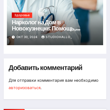
Здоровье
Нарколог на Дом в
Новокузнецке: Помощь,
Которая Всегда Рядом
ОКТ 30, 2024
STUDIOHALLO_
Добавить комментарий
Для отправки комментария вам необходимо
авторизоваться
.