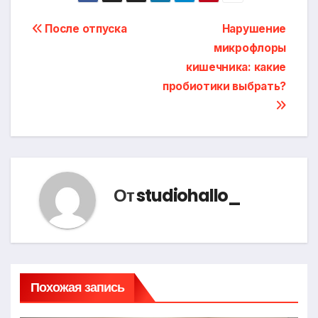
Навигация
После отпуска
Нарушение
микрофлоры
по
кишечника: какие
записям
пробиотики выбрать?
От
studiohallo_
Похожая запись