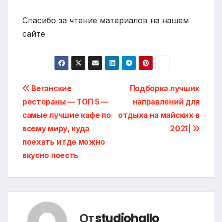
Спасибо за чтение материалов на нашем
сайте
Навигация
Веганские
Подборка лучших
рестораны — ТОП 5 —
направлений для
по
самые лучшие кафе по
отдыха на майских в
записям
всему миру, куда
2021|
поехать и где можно
вкусно поесть
От
studiohallo_