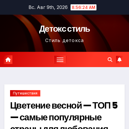
Перейти
Вс. Авг 9th, 2026
8:56:25 AM
к
содержимому
Детокс стиль
Стиль детокса
Путешествия
Цветение весной — ТОП 5
— самые популярные
страны для любования