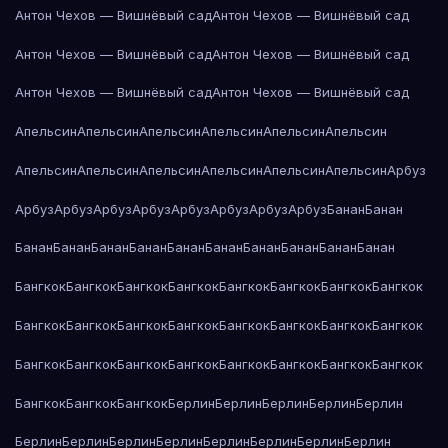
Антон Чехов — Вишнёвый сад
Антон Чехов — Вишнёвый сад
Антон Чехов — Вишнёвый сад
Антон Чехов — Вишнёвый сад
Антон Чехов — Вишнёвый сад
Антон Чехов — Вишнёвый сад
Апельсин
Апельсин
Апельсин
Апельсин
Апельсин
Апельсин
Апельсин
Апельсин
Апельсин
Апельсин
Апельсин
Апельсин
Арбуз
Арбуз
Арбуз
Арбуз
Арбуз
Арбуз
Арбуз
Арбуз
Арбуз
Банан
Банан
Банан
Банан
Банан
Банан
Банан
Банан
Банан
Банан
Банан
Банан
Бангкок
Бангкок
Бангкок
Бангкок
Бангкок
Бангкок
Бангкок
Бангкок
Бангкок
Бангкок
Бангкок
Бангкок
Бангкок
Бангкок
Бангкок
Бангкок
Бангкок
Бангкок
Бангкок
Бангкок
Бангкок
Бангкок
Бангкок
Бангкок
Бангкок
Бангкок
Бангкок
Берлин
Берлин
Берлин
Берлин
Берлин
Берлин
Берлин
Берлин
Берлин
Берлин
Берлин
Берлин
Берлин