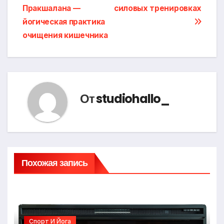
Пракшалана —
силовых тренировках
по
йогическая практика
записям
очищения кишечника
От
studiohallo_
Похожая запись
Спорт И Йога