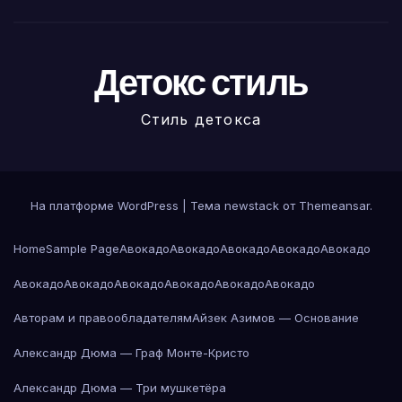
Детокс стиль
Стиль детокса
На платформе WordPress
|
Тема newstack от
Themeansar
.
Home
Sample Page
Авокадо
Авокадо
Авокадо
Авокадо
Авокадо
Авокадо
Авокадо
Авокадо
Авокадо
Авокадо
Авокадо
Авторам и правообладателям
Айзек Азимов — Основание
Александр Дюма — Граф Монте-Кристо
Александр Дюма — Три мушкетёра