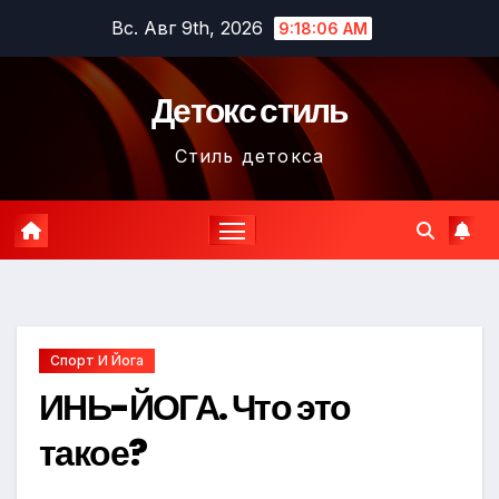
Перейти
Вс. Авг 9th, 2026
9:18:07 AM
к
содержимому
Детокс стиль
Стиль детокса
Спорт И Йога
ИНЬ-ЙОГА. Что это
такое?