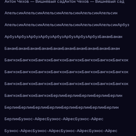
Антон Чехов — Вишнёвый сад
Антон Чехов — Вишнёвый сад
Апельсин
Апельсин
Апельсин
Апельсин
Апельсин
Апельсин
Апельсин
Апельсин
Апельсин
Апельсин
Апельсин
Апельсин
Арбуз
Арбуз
Арбуз
Арбуз
Арбуз
Арбуз
Арбуз
Арбуз
Арбуз
Банан
Банан
Банан
Банан
Банан
Банан
Банан
Банан
Банан
Банан
Банан
Банан
Бангкок
Бангкок
Бангкок
Бангкок
Бангкок
Бангкок
Бангкок
Бангкок
Бангкок
Бангкок
Бангкок
Бангкок
Бангкок
Бангкок
Бангкок
Бангкок
Бангкок
Бангкок
Бангкок
Бангкок
Бангкок
Бангкок
Бангкок
Бангкок
Бангкок
Бангкок
Бангкок
Берлин
Берлин
Берлин
Берлин
Берлин
Берлин
Берлин
Берлин
Берлин
Берлин
Берлин
Берлин
Берлин
Берлин
Буэнос-Айрес
Буэнос-Айрес
Буэнос-Айрес
Буэнос-Айрес
Буэнос-Айрес
Буэнос-Айрес
Буэнос-Айрес