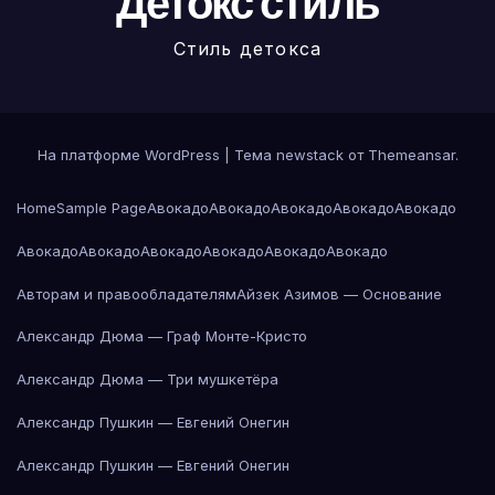
Детокс стиль
Стиль детокса
На платформе WordPress
|
Тема newstack от
Themeansar
.
Home
Sample Page
Авокадо
Авокадо
Авокадо
Авокадо
Авокадо
Авокадо
Авокадо
Авокадо
Авокадо
Авокадо
Авокадо
Авторам и правообладателям
Айзек Азимов — Основание
Александр Дюма — Граф Монте-Кристо
Александр Дюма — Три мушкетёра
Александр Пушкин — Евгений Онегин
Александр Пушкин — Евгений Онегин