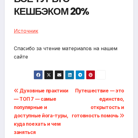
КЕШБЭКОМ 20%
Источник
Спасибо за чтение материалов на нашем
сайте
Навигация
Духовные практики
Путешествие — это
— ТОП 7 — самые
единство,
по
популярные и
открытость и
записям
доступные йога-туры,
готовность помочь
куда поехать и чем
заняться