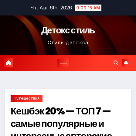
Перейти
Чт. Авг 6th, 2026
9:09:16 AM
к
содержимому
Детокс стиль
Стиль детокса
Путешествия
Кешбэк 20% — ТОП 7 —
самые популярные и
интересные авторские