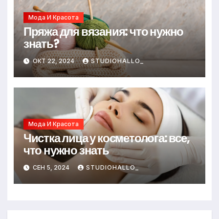
Мода И Красота
Пряжа для вязания: что нужно
знать?
ОКТ 22, 2024
STUDIOHALLO_
Мода И Красота
Чистка лица у косметолога: все,
что нужно знать
СЕН 5, 2024
STUDIOHALLO_