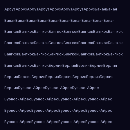
Арбуз
Арбуз
Арбуз
Арбуз
Арбуз
Арбуз
Арбуз
Арбуз
Банан
Банан
Банан
Банан
Банан
Банан
Банан
Банан
Банан
Банан
Банан
Банан
Бангкок
Бангкок
Бангкок
Бангкок
Бангкок
Бангкок
Бангкок
Бангкок
Бангкок
Бангкок
Бангкок
Бангкок
Бангкок
Бангкок
Бангкок
Бангкок
Бангкок
Бангкок
Бангкок
Бангкок
Бангкок
Бангкок
Бангкок
Бангкок
Бангкок
Бангкок
Бангкок
Берлин
Берлин
Берлин
Берлин
Берлин
Берлин
Берлин
Берлин
Берлин
Берлин
Берлин
Берлин
Берлин
Берлин
Буэнос-Айрес
Буэнос-Айрес
Буэнос-Айрес
Буэнос-Айрес
Буэнос-Айрес
Буэнос-Айрес
Буэнос-Айрес
Буэнос-Айрес
Буэнос-Айрес
Буэнос-Айрес
Буэнос-Айрес
Буэнос-Айрес
Буэнос-Айрес
Буэнос-Айрес
Буэнос-Айрес