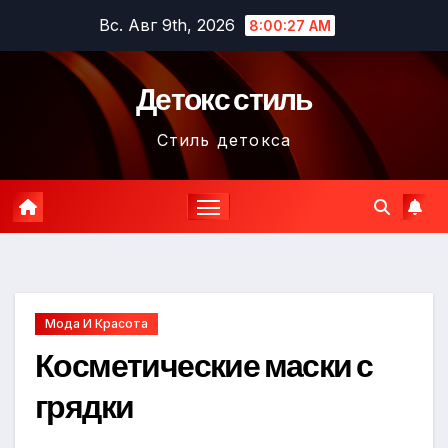
Перейти
Вс. Авг 9th, 2026
8:00:28 AM
к
содержимому
Детокс стиль
Стиль детокса
Мода И Красота
Косметические маски с
грядки