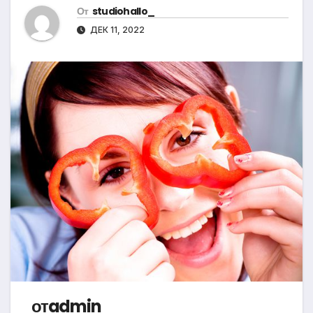
От
studiohallo_
ДЕК 11, 2022
отadmin