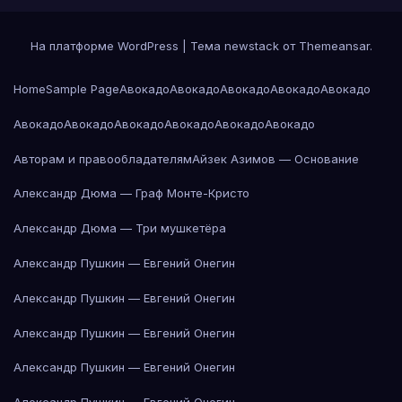
На платформе WordPress
|
Тема newstack от
Themeansar
.
Home
Sample Page
Авокадо
Авокадо
Авокадо
Авокадо
Авокадо
Авокадо
Авокадо
Авокадо
Авокадо
Авокадо
Авокадо
Авторам и правообладателям
Айзек Азимов — Основание
Александр Дюма — Граф Монте-Кристо
Александр Дюма — Три мушкетёра
Александр Пушкин — Евгений Онегин
Александр Пушкин — Евгений Онегин
Александр Пушкин — Евгений Онегин
Александр Пушкин — Евгений Онегин