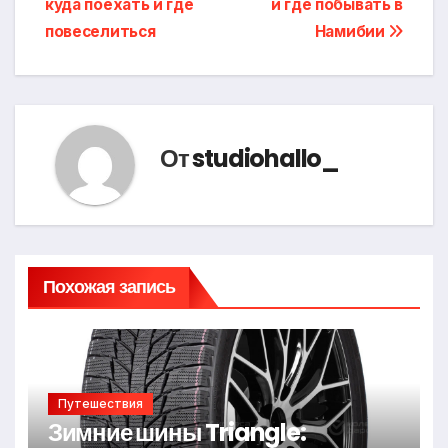
куда поехать и где
и где побывать в
повеселиться
Намибии
От
studiohallo_
Похожая запись
Путешествия
Зимние шины Triangle: