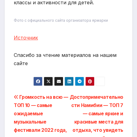
классы и активности для детей.
Фото с официального сайта организатора ярмарки
Источник
Спасибо за чтение материалов на нашем
сайте
Навигация
Громкость на всю —
Достопримечательно
ТОП 10 — самые
сти Намибии — ТОП 7
по
ожидаемые
— самые яркие и
записям
музыкальные
красивые места для
фестивали 2022 года,
отдыха, что увидеть