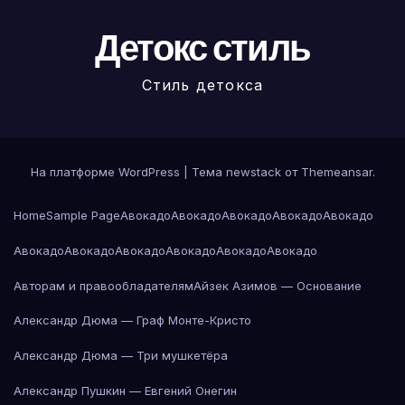
Детокс стиль
Стиль детокса
На платформе WordPress
|
Тема newstack от
Themeansar
.
Home
Sample Page
Авокадо
Авокадо
Авокадо
Авокадо
Авокадо
Авокадо
Авокадо
Авокадо
Авокадо
Авокадо
Авокадо
Авторам и правообладателям
Айзек Азимов — Основание
Александр Дюма — Граф Монте-Кристо
Александр Дюма — Три мушкетёра
Александр Пушкин — Евгений Онегин