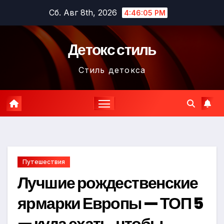
Перейти
Сб. Авг 8th, 2026
4:46:07 PM
к
содержимому
Детокс стиль
Стиль детокса
Путешествия
Лучшие рождественские
ярмарки Европы — ТОП 5
— куда ехать, чтобы