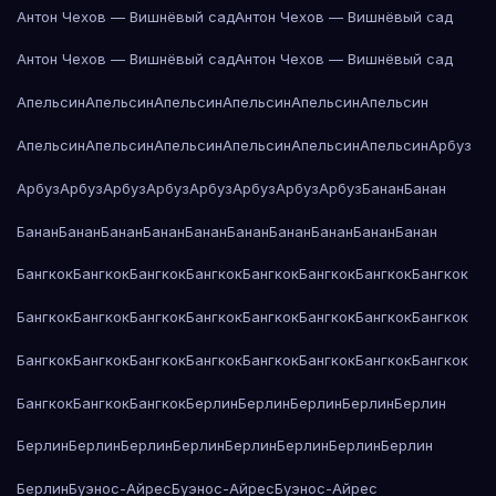
Антон Чехов — Вишнёвый сад
Антон Чехов — Вишнёвый сад
Антон Чехов — Вишнёвый сад
Антон Чехов — Вишнёвый сад
Апельсин
Апельсин
Апельсин
Апельсин
Апельсин
Апельсин
Апельсин
Апельсин
Апельсин
Апельсин
Апельсин
Апельсин
Арбуз
Арбуз
Арбуз
Арбуз
Арбуз
Арбуз
Арбуз
Арбуз
Арбуз
Банан
Банан
Банан
Банан
Банан
Банан
Банан
Банан
Банан
Банан
Банан
Банан
Бангкок
Бангкок
Бангкок
Бангкок
Бангкок
Бангкок
Бангкок
Бангкок
Бангкок
Бангкок
Бангкок
Бангкок
Бангкок
Бангкок
Бангкок
Бангкок
Бангкок
Бангкок
Бангкок
Бангкок
Бангкок
Бангкок
Бангкок
Бангкок
Бангкок
Бангкок
Бангкок
Берлин
Берлин
Берлин
Берлин
Берлин
Берлин
Берлин
Берлин
Берлин
Берлин
Берлин
Берлин
Берлин
Берлин
Буэнос-Айрес
Буэнос-Айрес
Буэнос-Айрес