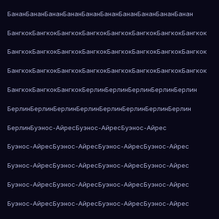
Банан
Банан
Банан
Банан
Банан
Банан
Банан
Банан
Банан
Банан
Бангкок
Бангкок
Бангкок
Бангкок
Бангкок
Бангкок
Бангкок
Бангкок
Бангкок
Бангкок
Бангкок
Бангкок
Бангкок
Бангкок
Бангкок
Бангкок
Бангкок
Бангкок
Бангкок
Бангкок
Бангкок
Бангкок
Бангкок
Бангкок
Бангкок
Бангкок
Бангкок
Берлин
Берлин
Берлин
Берлин
Берлин
Берлин
Берлин
Берлин
Берлин
Берлин
Берлин
Берлин
Берлин
Берлин
Буэнос-Айрес
Буэнос-Айрес
Буэнос-Айрес
Буэнос-Айрес
Буэнос-Айрес
Буэнос-Айрес
Буэнос-Айрес
Буэнос-Айрес
Буэнос-Айрес
Буэнос-Айрес
Буэнос-Айрес
Буэнос-Айрес
Буэнос-Айрес
Буэнос-Айрес
Буэнос-Айрес
Буэнос-Айрес
Буэнос-Айрес
Буэнос-Айрес
Буэнос-Айрес