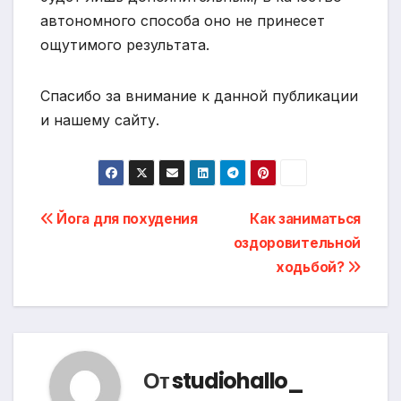
автономного способа оно не принесет
ощутимого результата.
Спасибо за внимание к данной публикации
и нашему сайту.
Навигация
Йога для похудения
Как заниматься
оздоровительной
по
ходьбой?
записям
От
studiohallo_