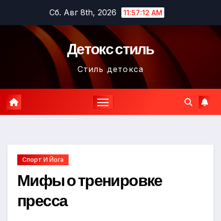
Перейти
Сб. Авг 8th, 2026
11:57:14 AM
к
содержимому
Детокс стиль
Стиль детокса
Спорт И Йога
Мифы о тренировке
пресса