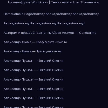
На платформе WordPress
|
Тема newstack от
Themeansar
.
Home
Sample Page
Авокадо
Авокадо
Авокадо
Авокадо
Авокадо
Авокадо
Авокадо
Авокадо
Авокадо
Авокадо
Авокадо
Авторам и правообладателям
Айзек Азимов — Основание
Александр Дюма — Граф Монте-Кристо
Александр Дюма — Три мушкетёра
Александр Пушкин — Евгений Онегин
Александр Пушкин — Евгений Онегин
Александр Пушкин — Евгений Онегин
Александр Пушкин — Евгений Онегин
Александр Пушкин — Евгений Онегин
Александр Пушкин — Евгений Онегин