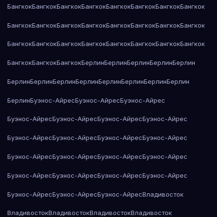
Бангкок
Бангкок
Бангкок
Бангкок
Бангкок
Бангкок
Бангкок
Бангкок
Бангкок
Бангкок
Бангкок
Бангкок
Бангкок
Бангкок
Бангкок
Бангкок
Бангкок
Бангкок
Бангкок
Бангкок
Бангкок
Бангкок
Бангкок
Бангкок
Бангкок
Бангкок
Бангкок
Берлин
Берлин
Берлин
Берлин
Берлин
Берлин
Берлин
Берлин
Берлин
Берлин
Берлин
Берлин
Берлин
Берлин
Буэнос-Айрес
Буэнос-Айрес
Буэнос-Айрес
Буэнос-Айрес
Буэнос-Айрес
Буэнос-Айрес
Буэнос-Айрес
Буэнос-Айрес
Буэнос-Айрес
Буэнос-Айрес
Буэнос-Айрес
Буэнос-Айрес
Буэнос-Айрес
Буэнос-Айрес
Буэнос-Айрес
Буэнос-Айрес
Буэнос-Айрес
Буэнос-Айрес
Буэнос-Айрес
Буэнос-Айрес
Буэнос-Айрес
Буэнос-Айрес
Владивосток
Владивосток
Владивосток
Владивосток
Владивосток