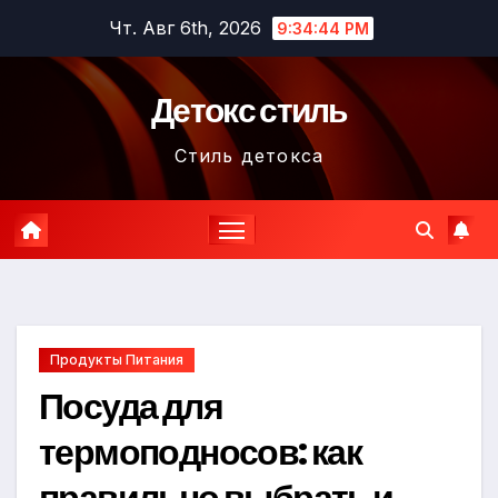
Перейти
Чт. Авг 6th, 2026
9:34:46 PM
к
содержимому
Детокс стиль
Стиль детокса
Продукты Питания
Посуда для
термоподносов: как
правильно выбрать и