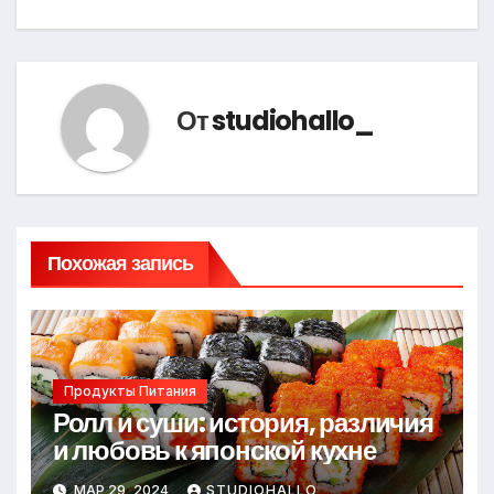
От
studiohallo_
Похожая запись
Продукты Питания
Ролл и суши: история, различия
и любовь к японской кухне
МАР 29, 2024
STUDIOHALLO_