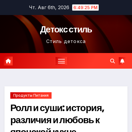
Перейти
Чт. Авг 6th, 2026
6:49:26 PM
к
содержимому
Детокс стиль
Стиль детокса
Продукты Питания
Ролл и суши: история,
различия и любовь к
японской кухне