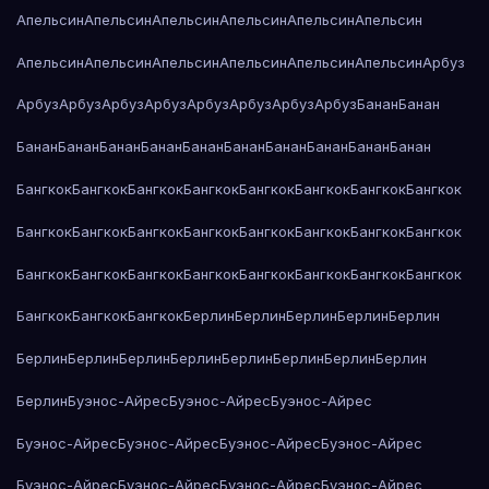
Апельсин
Апельсин
Апельсин
Апельсин
Апельсин
Апельсин
Апельсин
Апельсин
Апельсин
Апельсин
Апельсин
Апельсин
Арбуз
Арбуз
Арбуз
Арбуз
Арбуз
Арбуз
Арбуз
Арбуз
Арбуз
Банан
Банан
Банан
Банан
Банан
Банан
Банан
Банан
Банан
Банан
Банан
Банан
Бангкок
Бангкок
Бангкок
Бангкок
Бангкок
Бангкок
Бангкок
Бангкок
Бангкок
Бангкок
Бангкок
Бангкок
Бангкок
Бангкок
Бангкок
Бангкок
Бангкок
Бангкок
Бангкок
Бангкок
Бангкок
Бангкок
Бангкок
Бангкок
Бангкок
Бангкок
Бангкок
Берлин
Берлин
Берлин
Берлин
Берлин
Берлин
Берлин
Берлин
Берлин
Берлин
Берлин
Берлин
Берлин
Берлин
Буэнос-Айрес
Буэнос-Айрес
Буэнос-Айрес
Буэнос-Айрес
Буэнос-Айрес
Буэнос-Айрес
Буэнос-Айрес
Буэнос-Айрес
Буэнос-Айрес
Буэнос-Айрес
Буэнос-Айрес