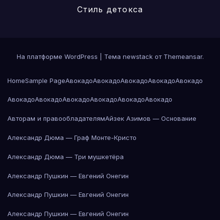
Стиль детокса
На платформе WordPress
|
Тема newstack от
Themeansar
.
Home
Sample Page
Авокадо
Авокадо
Авокадо
Авокадо
Авокадо
Авокадо
Авокадо
Авокадо
Авокадо
Авокадо
Авокадо
Авторам и правообладателям
Айзек Азимов — Основание
Александр Дюма — Граф Монте-Кристо
Александр Дюма — Три мушкетёра
Александр Пушкин — Евгений Онегин
Александр Пушкин — Евгений Онегин
Александр Пушкин — Евгений Онегин