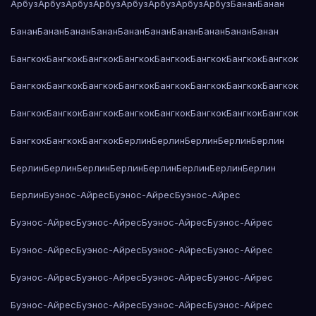
Арбуз
Арбуз
Арбуз
Арбуз
Арбуз
Арбуз
Арбуз
Арбуз
Банан
Банан
Банан
Банан
Банан
Банан
Банан
Банан
Банан
Банан
Банан
Банан
Бангкок
Бангкок
Бангкок
Бангкок
Бангкок
Бангкок
Бангкок
Бангкок
Бангкок
Бангкок
Бангкок
Бангкок
Бангкок
Бангкок
Бангкок
Бангкок
Бангкок
Бангкок
Бангкок
Бангкок
Бангкок
Бангкок
Бангкок
Бангкок
Бангкок
Бангкок
Бангкок
Берлин
Берлин
Берлин
Берлин
Берлин
Берлин
Берлин
Берлин
Берлин
Берлин
Берлин
Берлин
Берлин
Берлин
Буэнос-Айрес
Буэнос-Айрес
Буэнос-Айрес
Буэнос-Айрес
Буэнос-Айрес
Буэнос-Айрес
Буэнос-Айрес
Буэнос-Айрес
Буэнос-Айрес
Буэнос-Айрес
Буэнос-Айрес
Буэнос-Айрес
Буэнос-Айрес
Буэнос-Айрес
Буэнос-Айрес
Буэнос-Айрес
Буэнос-Айрес
Буэнос-Айрес
Буэнос-Айрес