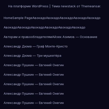
На платформе WordPress
|
Тема newstack от
Themeansar
.
Home
Sample Page
Авокадо
Авокадо
Авокадо
Авокадо
Авокадо
Авокадо
Авокадо
Авокадо
Авокадо
Авокадо
Авокадо
Авторам и правообладателям
Айзек Азимов — Основание
Александр Дюма — Граф Монте-Кристо
Александр Дюма — Три мушкетёра
Александр Пушкин — Евгений Онегин
Александр Пушкин — Евгений Онегин
Александр Пушкин — Евгений Онегин
Александр Пушкин — Евгений Онегин
Александр Пушкин — Евгений Онегин