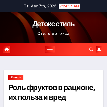
Перейти
Пт. Авг 7th, 2026
7:24:55 AM
к
содержимому
Детокс стиль
Стиль детокса
Диеты
Роль фруктов в рационе,
их польза и вред