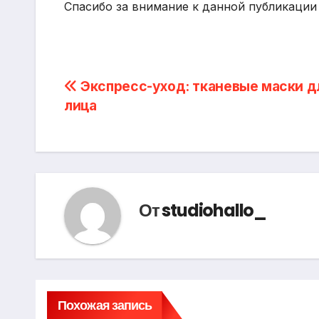
Спасибо за внимание к данной публикации 
Навигация
Экспресс-уход: тканевые маски д
лица
по
записям
От
studiohallo_
Похожая запись