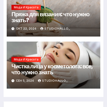
Мода И Красота
Пряжа для вязания: что нужно
знать?
ОКТ 22, 2024
STUDIOHALLO_
Мода И Красота
Чистка лица у косметолога: все,
что нужно знать
СЕН 5, 2024
STUDIOHALLO_