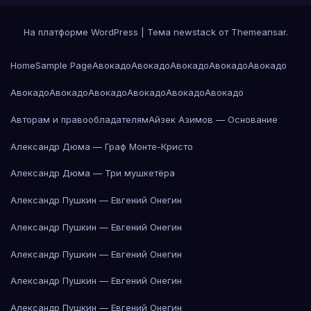
На платформе WordPress
|
Тема newstack от
Themeansar
.
Home
Sample Page
Авокадо
Авокадо
Авокадо
Авокадо
Авокадо
Авокадо
Авокадо
Авокадо
Авокадо
Авокадо
Авокадо
Авторам и правообладателям
Айзек Азимов — Основание
Александр Дюма — Граф Монте-Кристо
Александр Дюма — Три мушкетёра
Александр Пушкин — Евгений Онегин
Александр Пушкин — Евгений Онегин
Александр Пушкин — Евгений Онегин
Александр Пушкин — Евгений Онегин
Александр Пушкин — Евгений Онегин