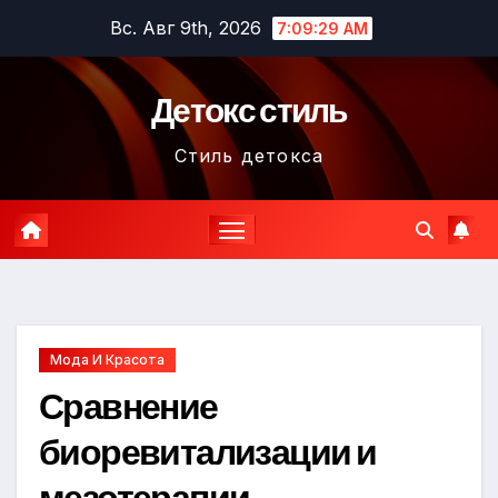
Перейти
Вс. Авг 9th, 2026
7:09:31 AM
к
содержимому
Детокс стиль
Стиль детокса
Мода И Красота
Сравнение
биоревитализации и
мезотерапии