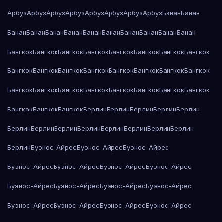
Арбуз
Арбуз
Арбуз
Арбуз
Арбуз
Арбуз
Арбуз
Арбуз
Банан
Банан
Банан
Банан
Банан
Банан
Банан
Банан
Банан
Банан
Банан
Банан
Бангкок
Бангкок
Бангкок
Бангкок
Бангкок
Бангкок
Бангкок
Бангкок
Бангкок
Бангкок
Бангкок
Бангкок
Бангкок
Бангкок
Бангкок
Бангкок
Бангкок
Бангкок
Бангкок
Бангкок
Бангкок
Бангкок
Бангкок
Бангкок
Бангкок
Бангкок
Бангкок
Берлин
Берлин
Берлин
Берлин
Берлин
Берлин
Берлин
Берлин
Берлин
Берлин
Берлин
Берлин
Берлин
Берлин
Буэнос-Айрес
Буэнос-Айрес
Буэнос-Айрес
Буэнос-Айрес
Буэнос-Айрес
Буэнос-Айрес
Буэнос-Айрес
Буэнос-Айрес
Буэнос-Айрес
Буэнос-Айрес
Буэнос-Айрес
Буэнос-Айрес
Буэнос-Айрес
Буэнос-Айрес
Буэнос-Айрес