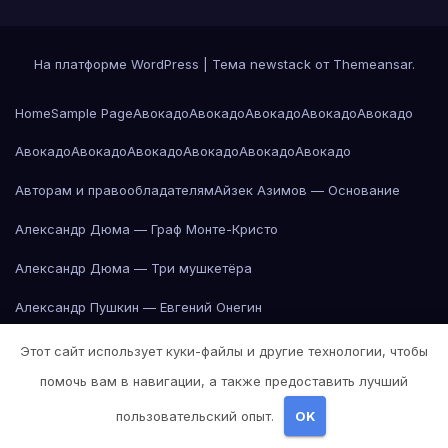
На платформе WordPress
|
Тема newstack от
Themeansar
.
Home
Sample Page
Авокадо
Авокадо
Авокадо
Авокадо
Авокадо
Авокадо
Авокадо
Авокадо
Авокадо
Авокадо
Авокадо
Авторам и правообладателям
Айзек Азимов — Основание
Александр Дюма — Граф Монте-Кристо
Александр Дюма — Три мушкетёра
Александр Пушкин — Евгений Онегин
Александр Пушкин — Евгений Онегин
Этот сайт использует куки-файлы и другие технологии, чтобы
помочь вам в навигации, а также предоставить лучший
Александр Пушкин — Евгений Онегин
пользовательский опыт.
OK
Александр Пушкин — Евгений Онегин