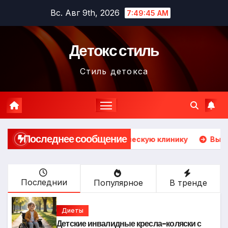
Перейти
Вс. Авг 9th, 2026
7:49:47 AM
к
содержимому
Детокс стиль
Стиль детокса
Последнее сообщение
стоматологическую клинику
Выбор гонгов: ассортимен
Последнии
Популярное
В тренде
Диеты
Детские инвалидные кресла-коляски с