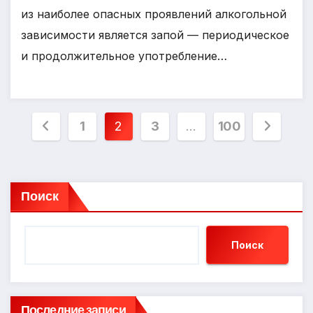
из наиболее опасных проявлений алкогольной
зависимости является запой — периодическое
и продолжительное употребление…
Пагинация
1
2
3
…
100
записей
Поиск
Поиск
Последние записи