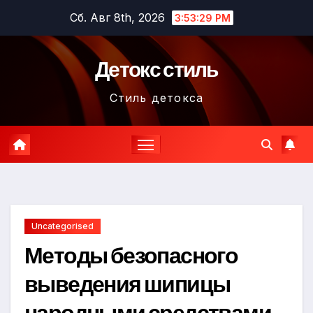
Перейти
Сб. Авг 8th, 2026
3:53:30 PM
к
содержимому
Детокс стиль
Стиль детокса
Uncategorised
Методы безопасного
выведения шипицы
народными средствами