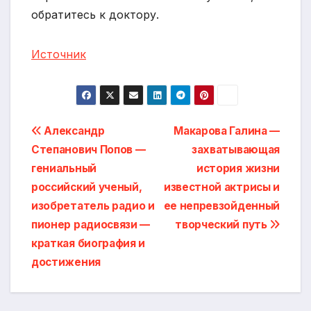
обратитесь к доктору.
Источник
Навигация
Александр
Макарова Галина —
Степанович Попов —
захватывающая
по
гениальный
история жизни
записям
российский ученый,
известной актрисы и
изобретатель радио и
ее непревзойденный
пионер радиосвязи —
творческий путь
краткая биография и
достижения