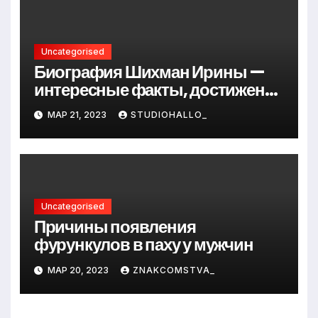
Uncategorised
Биография Шихман Ирины —
интересные факты, достижения
и путь к успеху
МАР 21, 2023
STUDIOHALLO_
Uncategorised
Причины появления
фурункулов в паху у мужчин
МАР 20, 2023
ZNAKCOMSTVA_