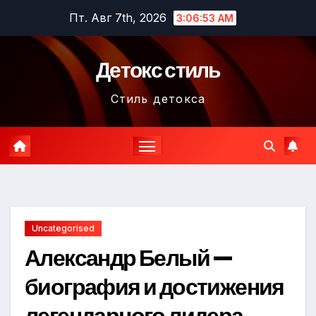
Перейти
Пт. Авг 7th, 2026
3:06:54 AM
к
содержимому
Детокс стиль
Стиль детокса
Uncategorised
Александр Белый —
биография и достижения
легендарного лидера,