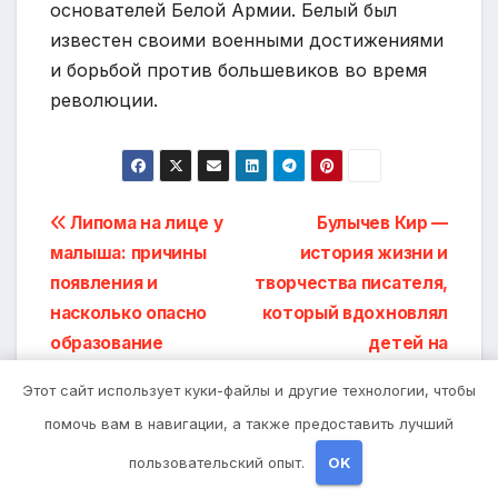
основателей Белой Армии. Белый был
известен своими военными достижениями
и борьбой против большевиков во время
революции.
Навигация
Липома на лице у
Булычев Кир —
малыша: причины
история жизни и
по
появления и
творчества писателя,
записям
насколько опасно
который вдохновлял
образование
детей на
приключения,
Этот сайт использует куки-файлы и другие технологии, чтобы
фантазию и мечты
помочь вам в навигации, а также предоставить лучший
пользовательский опыт.
OK