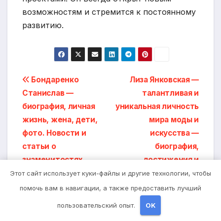
возможностям и стремится к постоянному
развитию.
Навигация
Бондаренко
Лиза Янковская —
Станислав —
талантливая и
по
биография, личная
уникальная личность
записям
жизнь, жена, дети,
мира моды и
фото. Новости и
искусства —
статьи о
биография,
знаменитостях
достижения и
увлекательные факты
Этот сайт использует куки-файлы и другие технологии, чтобы
из жизни
помочь вам в навигации, а также предоставить лучший
пользовательский опыт.
OK