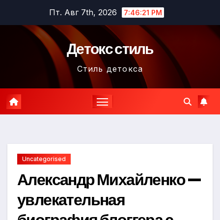
Перейти
Пт. Авг 7th, 2026
7:46:22 PM
к
содержимому
Детокс стиль
Стиль детокса
Uncategorised
Александр Михайленко —
увлекательная
биография блоггера с