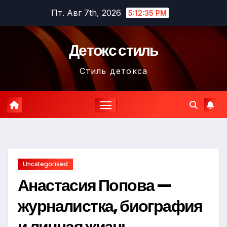
Перейти
Пт. Авг 7th, 2026
5:12:36 PM
к
содержимому
Детокс стиль
Стиль детокса
Uncategorised
Анастасия Попова —
журналистка, биография
и личная жизнь