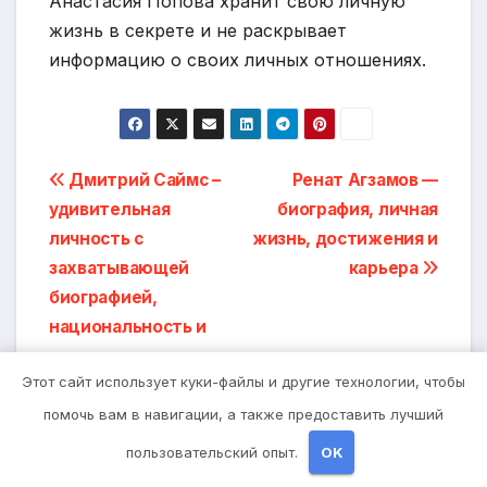
Анастасия Попова хранит свою личную
жизнь в секрете и не раскрывает
информацию о своих личных отношениях.
Навигация
Дмитрий Саймс –
Ренат Агзамов —
удивительная
биография, личная
по
личность с
жизнь, достижения и
записям
захватывающей
карьера
биографией,
национальность и
множеством
Этот сайт использует куки-файлы и другие технологии, чтобы
интересных фактов о
нем
помочь вам в навигации, а также предоставить лучший
пользовательский опыт.
OK