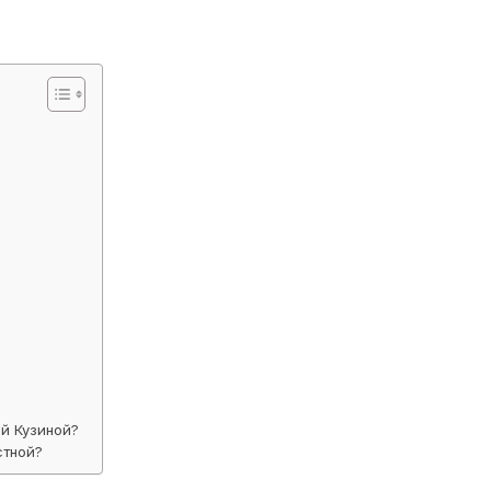
й Кузиной?
стной?