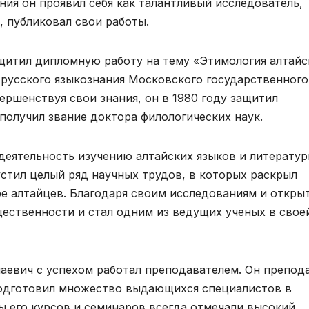
ения он проявил себя как талантливый исследователь,
, публиковал свои работы.
щитил дипломную работу на тему «Этимология алтайс
 русского языкознания Московского государственного
ершенствуя свои знания, он в 1980 году защитил
получил звание доктора филологических наук.
еятельность изучению алтайских языков и литератур
устил целый ряд научных трудов, в которых раскрыл
ре алтайцев. Благодаря своим исследованиям и откры
ественности и стал одним из ведущих ученых в свое
аевич с успехом работал преподавателем. Он препод
 подготовил множество выдающихся специалистов в
ы его курсов и семинаров всегда отмечали высокий