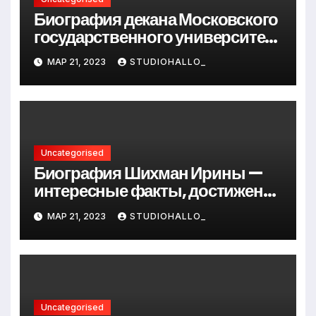
Биография декана Московского
государственного университета
Андрея Сидорова — от студента
МАР 21, 2023
STUDIOHALLO_
до руководителя
Uncategorised
Биография Шихман Ирины —
интересные факты, достижения
и путь к успеху
МАР 21, 2023
STUDIOHALLO_
Uncategorised