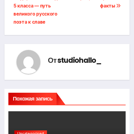
записям
5 класса — путь
факты
великого русского
поэта к славе
От
studiohallo_
Похожая запись
Uncategorised