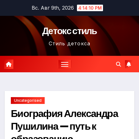
Перейти
Вс. Авг 9th, 2026
4:14:11 PM
к
содержимому
Детокс стиль
Стиль детокса
Uncategorised
Биография Александра
Пушилина — путь к
образованию,