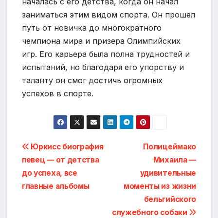
началась с его детства, когда он начал
заниматься этим видом спорта. Он прошел
путь от новичка до многократного
чемпиона мира и призера Олимпийских
игр. Его карьера была полна трудностей и
испытаний, но благодаря его упорству и
таланту он смог достичь огромных
успехов в спорте.
Навигация
Юркисс биография
Полицеймако
певец — от детства
Михаила —
по
до успеха, все
удивительные
записям
главные альбомы
моменты из жизни
бельгийского
служебного собаки