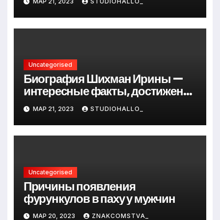
МАР 21, 2023
STUDIOHALLO_
до руководителя
Uncategorised
Биография Шихман Ирины —
интересные факты, достижения
и путь к успеху
МАР 21, 2023
STUDIOHALLO_
Uncategorised
Причины появления
фурункулов в паху у мужчин
МАР 20, 2023
ZNAKCOMSTVA_