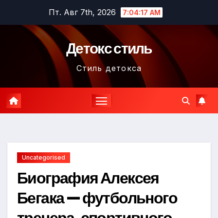
Перейти
Пт. Авг 7th, 2026
7:04:18 AM
к
содержимому
Детокс стиль
Стиль детокса
Uncategorised
Биография Алексея
Бегака — футбольного
тренера, спортивного