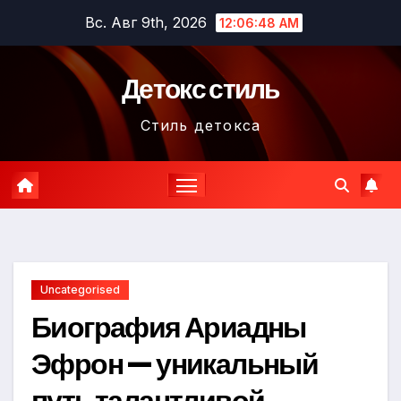
Перейти
Вс. Авг 9th, 2026
12:06:49 AM
к
содержимому
Детокс стиль
Стиль детокса
Uncategorised
Биография Ариадны
Эфрон — уникальный
путь талантливой