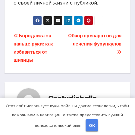
о своей личной жизни с публикой.
Навигация
Бородавка на
Обзор препаратов для
пальце руки: как
лечения фурункулов
по
избавиться от
записям
шипицы
От
studiohallo_
Этот сайт использует куки-файлы и другие технологии, чтобы
помочь вам в навигации, а также предоставить лучший
пользовательский опыт.
OK