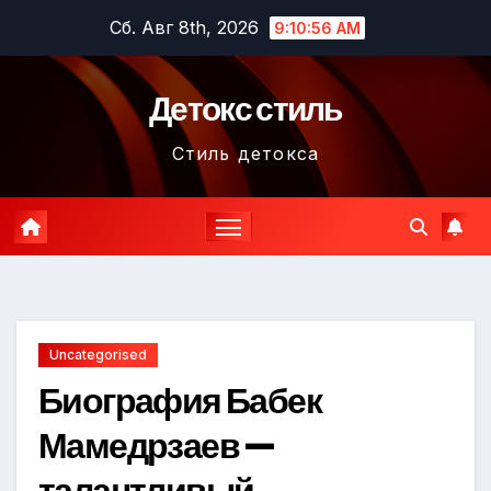
Перейти
Сб. Авг 8th, 2026
9:10:57 AM
к
содержимому
Детокс стиль
Стиль детокса
Uncategorised
Биография Бабек
Мамедрзаев —
талантливый