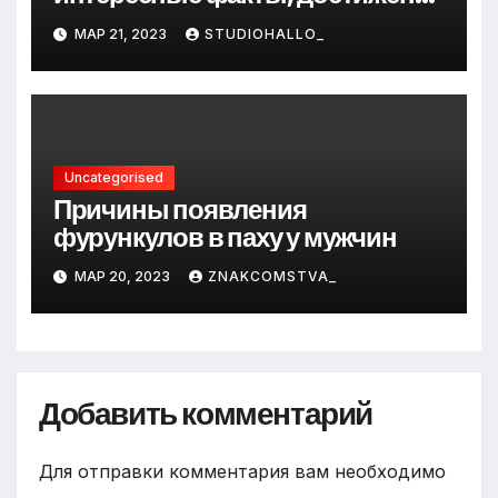
и путь к успеху
МАР 21, 2023
STUDIOHALLO_
Uncategorised
Причины появления
фурункулов в паху у мужчин
МАР 20, 2023
ZNAKCOMSTVA_
Добавить комментарий
Для отправки комментария вам необходимо