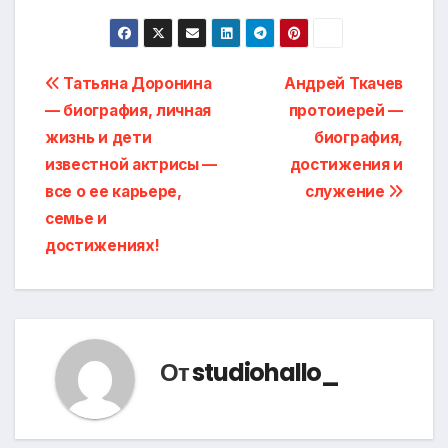
Навигация
Татьяна Доронина
Андрей Ткачев
— биография, личная
протоиерей —
по
жизнь и дети
биография,
записям
известной актрисы —
достижения и
все о ее карьере,
служение
семье и
достижениях!
От
studiohallo_