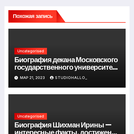
Похожая запись
Uncategorised
Биография декана Московского
государственного университета
Андрея Сидорова — от студента
МАР 21, 2023
STUDIOHALLO_
до руководителя
Uncategorised
Биография Шихман Ирины —
интересные факты, достижения