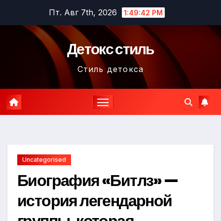
Перейти
Пт. Авг 7th, 2026
1:49:43 PM
к
содержимому
Детокс стиль
Стиль детокса
Uncategorised
Биография «Битлз» —
история легендарной
группы, которая