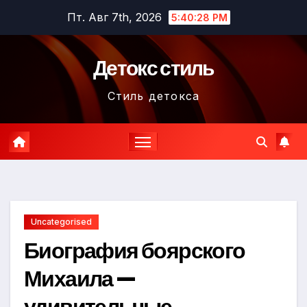
Перейти
Пт. Авг 7th, 2026
5:40:29 PM
к
содержимому
Детокс стиль
Стиль детокса
Uncategorised
Биография боярского
Михаила —
удивительные