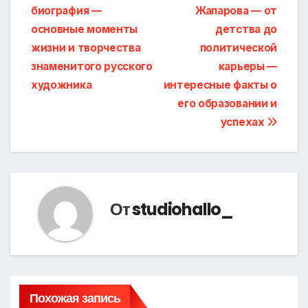
биография —
Жапарова — от
по
основные моменты
детства до
записям
жизни и творчества
политической
знаменитого русского
карьеры —
художника
интересные факты о
его образовании и
успехах
От
studiohallo_
Похожая запись