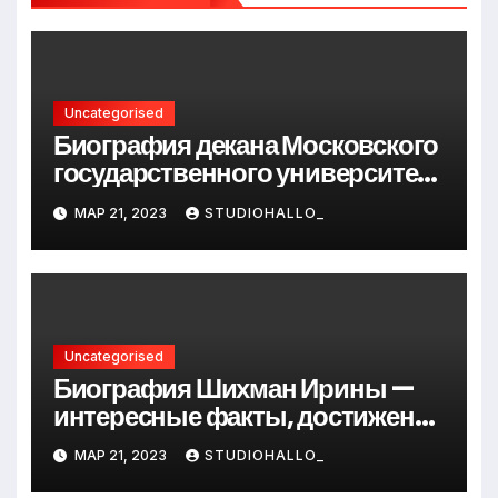
Uncategorised
Биография декана Московского
государственного университета
Андрея Сидорова — от студента
МАР 21, 2023
STUDIOHALLO_
до руководителя
Uncategorised
Биография Шихман Ирины —
интересные факты, достижения
и путь к успеху
МАР 21, 2023
STUDIOHALLO_