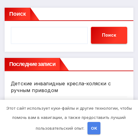
Поиск
Поиск
Последние записи
Детские инвалидные кресла-коляски с
ручным приводом
Запись в стоматологическую клинику
Этот сайт использует куки-файлы и другие технологии, чтобы
помочь вам в навигации, а также предоставить лучший
Выбор гонгов: ассортимент и
пользовательский опыт.
OK
характеристики