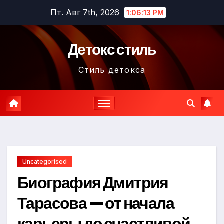
Перейти
Пт. Авг 7th, 2026
1:06:14 PM
к
содержимому
Детокс стиль
Стиль детокса
Uncategorised
Биография Дмитрия
Тарасова — от начала
карьеры до счастливой