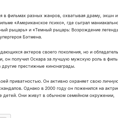
я в фильмах разных жанров, охватывая драму, экшн и
фильме «Американское психо», где сыграл маниакальн
мный рыцарь» и «Темный рыцарь: Возрождение легенды
упергероя Бэтмена.
ыдающихся актеров своего поколения, но и обладател
и, он получил Оскара за лучшую мужскую роль в фил
а другие престижные кинонаграды.
воей приватностью. Он активно охраняет свою личну
скандалов. Однако в 2000 году он поженился на актри
ое детей. Они живут в обычном семейном окружении,