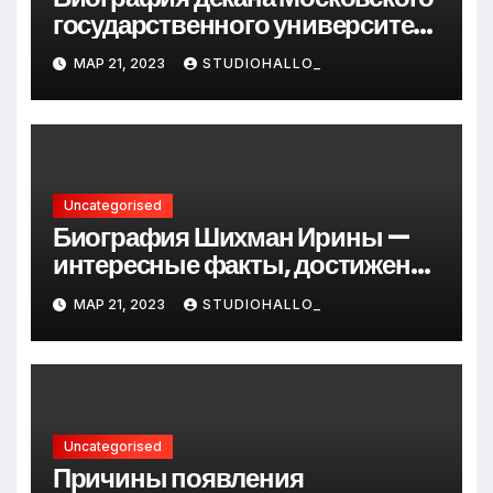
государственного университета
Андрея Сидорова — от студента
МАР 21, 2023
STUDIOHALLO_
до руководителя
Uncategorised
Биография Шихман Ирины —
интересные факты, достижения
и путь к успеху
МАР 21, 2023
STUDIOHALLO_
Uncategorised
Причины появления