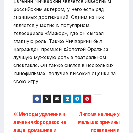
Евгений Чичваркин является известным
российским актером, у него есть ряд
значимых достижений. Одним из них
является участие в популярном
телесериале «Мажор», где он сыграл
главную роль. Также Чичваркин был
награжден премией «Золотой Орел» за
лучшую мужскую роль в театральном
спектакле. Он также снялся в нескольких
кинофильмах, получив высокие оценки за
свою игру.
Навигация
Методы удаления и
Липома на лице у
лечения бородавок на
малыша: причины
по
лице: домашние и
появления и