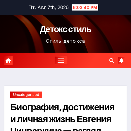
Перейти
Пт. Авг 7th, 2026
6:03:41 PM
к
содержимому
Детокс стиль
Стиль детокса
Uncategorised
Биография, достижения
и личная жизнь Евгения
Чичваркина — взгляд