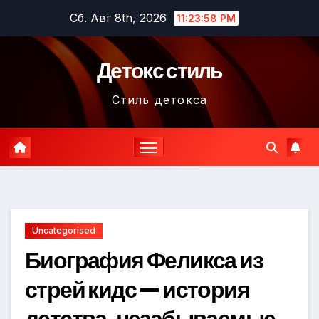
Перейти
Сб. Авг 8th, 2026
11:23:59 PM
к
содержимому
Детокс стиль
Стиль детокса
Uncategorised
Биография Феликса из
стрей кидс — история
детства, незабываемые