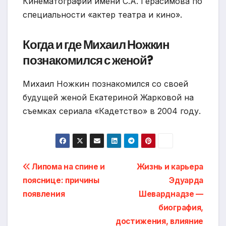
Кинематографии имени С.А. Герасимова по
специальности «актер театра и кино».
Когда и где Михаил Ножкин
познакомился с женой?
Михаил Ножкин познакомился со своей
будущей женой Екатериной Жарковой на
съемках сериала «Кадетство» в 2004 году.
Навигация
Липома на спине и
Жизнь и карьера
пояснице: причины
Эдуарда
по
появления
Шеварднадзе —
записям
биография,
достижения, влияние