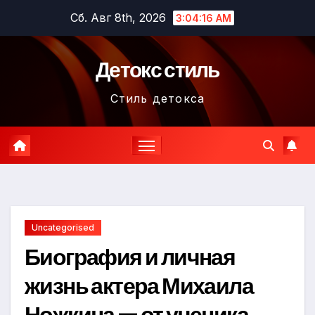
Перейти
Сб. Авг 8th, 2026
3:04:17 AM
к
содержимому
Детокс стиль
Стиль детокса
Uncategorised
Биография и личная
жизнь актера Михаила
Ножкина — от ученика