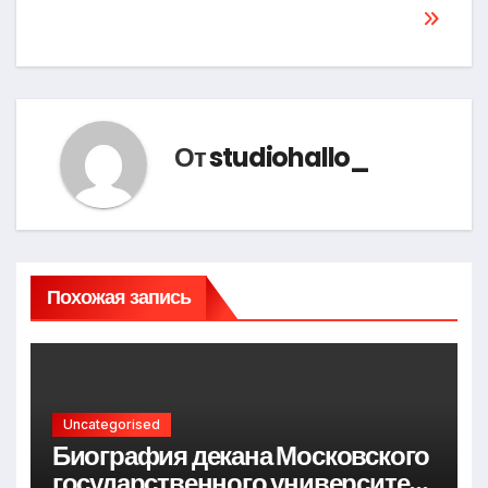
От
studiohallo_
Похожая запись
Uncategorised
Биография декана Московского
государственного университета