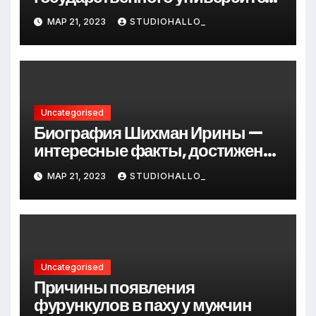
Андрея Сидорова — от студента
МАР 21, 2023
STUDIOHALLO_
до руководителя
Uncategorised
Биография Шихман Ирины —
интересные факты, достижения
и путь к успеху
МАР 21, 2023
STUDIOHALLO_
Uncategorised
Причины появления
фурункулов в паху у мужчин