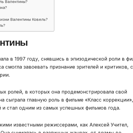
ль Валентины?
ина?
изни Валентины Ковель?
ль?
ентины
ала в 1997 году, снявшись в эпизодической роли в ф
са смогла завоевать признание зрителей и критиков, 
рии.
ных ролей, в которых она продемонстрировала свой
она сыграла главную роль в фильме «Класс коррекции»
 и стал одним из самых успешных фильмов года.
акими известными режиссерами, как Алексей Учител,
 Она снималась в различных жанрах, от драмы до