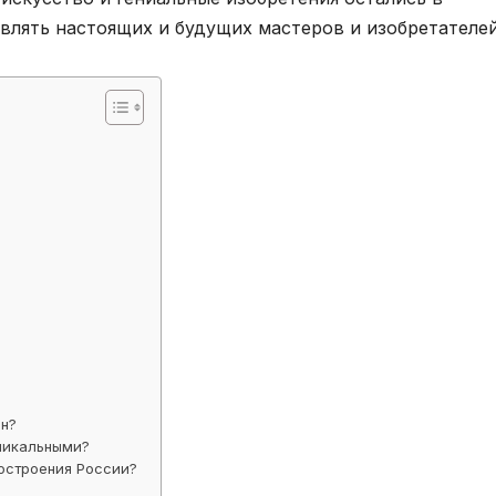
лять настоящих и будущих мастеров и изобретателей
ин?
никальными?
остроения России?