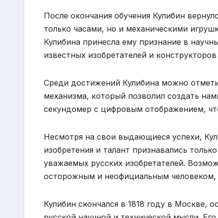
После окончания обучения Кулибин вернулс
только часами, но и механическими игрушк
Кулибина принесла ему признание в научны
известных изобретателей и конструкторов
Среди достижений Кулибина можно отмети
механизма, который позволил создать намн
секундомер с цифровым отображением, что
Несмотря на свои выдающиеся успехи, Кули
изобретения и талант признавались толькo
уважаемых русских изобретателей. Возмож
осторожным и неофициальным человеком, 
Кулибин скончался в 1818 году в Москве, о
русской научной и технической мысли. Его