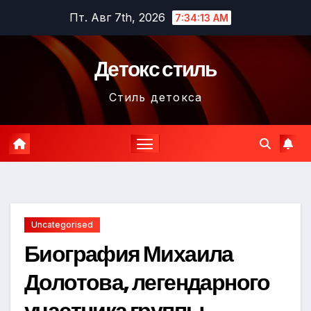
Перейти
Пт. Авг 7th, 2026
7:34:14 AM
к
содержимому
Детокс стиль
Стиль детокса
Uncategorised
Биография Михаила
Долотова, легендарного
участника группы