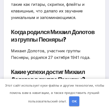
такие как гитары, скрипки, флейты и
клавишные, что делало их звучание
уникальным и запоминающимся.
Когда родился Михаил Долотов
из группы Песняры?
Михаил Долотов, участник группы
Песняры, родился 27 октября 1941 года.
Какие успехи достиг Михаил
Долотов в группе Песняры?
Этот сайт использует куки-файлы и другие технологии, чтобы
Михаил Долотов был одним из
помочь вам в навигации, а также предоставить лучший
основателей и ведущих вокалистов
пользовательский опыт.
OK
группы «Песняры». Он принимал участие в