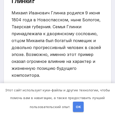
Глинки?
Михаил Иванович Глинка родился 9 июня
1804 года в Новоспасском, ныне Бологое,
Тверская губерния. Семья Глинки
принадлежала к дворянскому сословию,
отцом Михаила был богатый помещик и
довольно прогрессивный человек в своей
эпохе. Возможно, именно этот пример
оказал огромное влияние на характер и
жизненную позицию будущего
композитора.
В чем заключаются основные
Этот сайт использует куки-файлы и другие технологии, чтобы
творческие достижения
помочь вам в навигации, а также предоставить лучший
Михаила Глинки?
пользовательский опыт.
OK