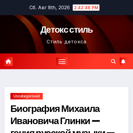
Перейти
Сб. Авг 8th, 2026
2:42:49 PM
к
содержимому
Детокс стиль
Стиль детокса
Uncategorised
Биография Михаила
Ивановича Глинки —
гения русской музыки —