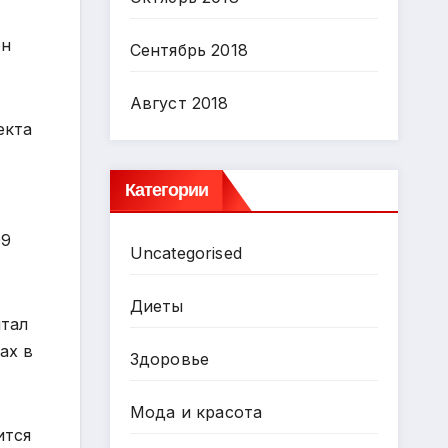
он
Сентябрь 2018
Август 2018
екта
Категории
09
Uncategorised
Диеты
итал
ах в
Здоровье
Мода и красота
ится