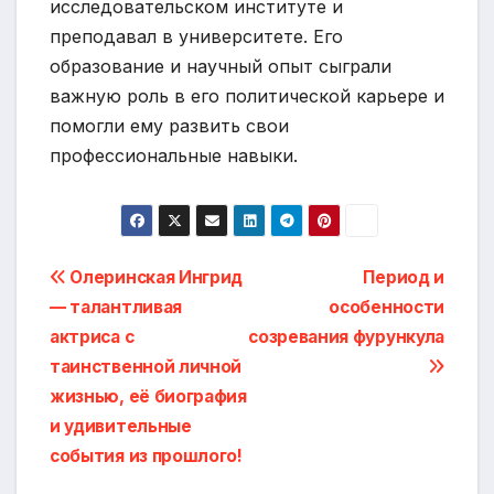
исследовательском институте и
преподавал в университете. Его
образование и научный опыт сыграли
важную роль в его политической карьере и
помогли ему развить свои
профессиональные навыки.
Навигация
Олеринская Ингрид
Период и
— талантливая
особенности
по
актриса с
созревания фурункула
записям
таинственной личной
жизнью, её биография
и удивительные
события из прошлого!