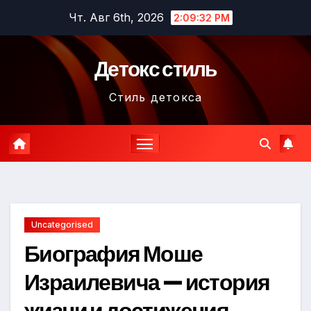
Перейти
Чт. Авг 6th, 2026
2:09:33 PM
к
содержимому
Детокс стиль
Стиль детокса
Uncategorised
Биография Моше
Израилевича — история
жизни и достижения