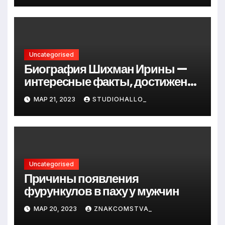
Uncategorised
Биография Шихман Ирины —
интересные факты, достижения
и путь к успеху
МАР 21, 2023
STUDIOHALLO_
Uncategorised
Причины появления
фурункулов в паху у мужчин
МАР 20, 2023
ZNAKCOMSTVA_