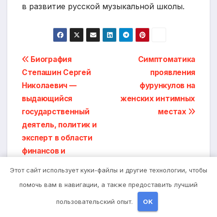
в развитие русской музыкальной школы.
Навигация
Биография
Симптоматика
Степашин Сергей
проявления
по
Николаевич —
фурункулов на
записям
выдающийся
женских интимных
государственный
местах
деятель, политик и
эксперт в области
финансов и
безопасности
Этот сайт использует куки-файлы и другие технологии, чтобы
Российской
помочь вам в навигации, а также предоставить лучший
Федерации
пользовательский опыт.
OK