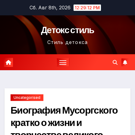
Перейти
Сб. Авг 8th, 2026
12:29:13 PM
к
содержимому
Детокс стиль
Стиль детокса
Uncategorised
Биография Мусоргского
кратко о жизни и
творчестве великого