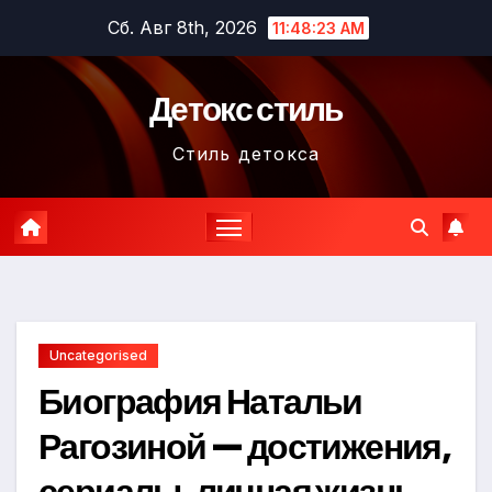
Перейти
Сб. Авг 8th, 2026
11:48:24 AM
к
содержимому
Детокс стиль
Стиль детокса
Uncategorised
Биография Натальи
Рагозиной — достижения,
сериалы, личная жизнь