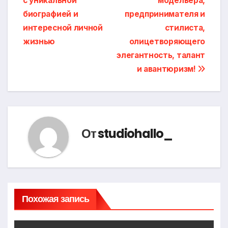
с уникальной
модельера,
записям
биографией и
предпринимателя и
интересной личной
стилиста,
жизнью
олицетворяющего
элегантность, талант
и авантюризм!
От
studiohallo_
Похожая запись