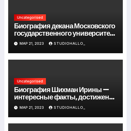
Uncategorised
Биография декана Московского
государственного университета
Андрея Сидорова — от студента
МАР 21, 2023
STUDIOHALLO_
до руководителя
Uncategorised
Биография Шихман Ирины —
интересные факты, достижения
и путь к успеху
МАР 21, 2023
STUDIOHALLO_